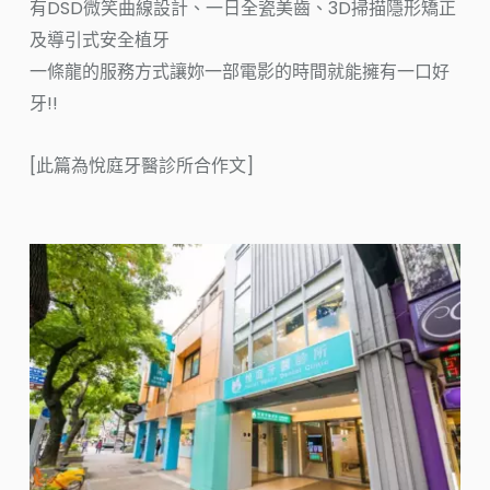
有DSD微笑曲線設計、一日全瓷美齒、3D掃描隱形矯正
及導引式安全植牙
一條龍的服務方式讓妳一部電影的時間就能擁有一口好
牙!!
[此篇為悅庭牙醫診所合作文]