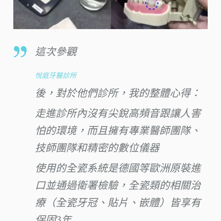
這次參觀
悅庭牙醫診所
後，對於他們診所，我的整體心得：
走進診所內沒有尖銳高頻音跟讓人害
怕的環境，而且擁有專業醫師團隊、
技師團隊和精密的數位儀器
使用的全瓷系統是德國等歐洲原裝進
口並通過衛署檢驗，全瓷類的相關治
療（全瓷牙冠、貼片、嵌體）皆享有
保固3年