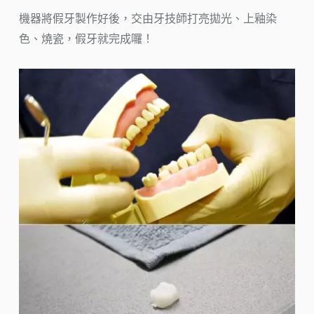
機器將假牙製作好後，交由牙技師打亮拋光、上釉染
色、燒瓷，假牙就完成囉！