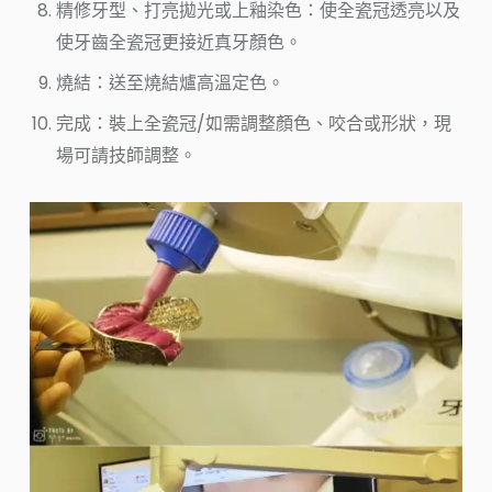
精修牙型、打亮拋光或上釉染色：使全瓷冠透亮以及
使牙齒全瓷冠更接近真牙顏色。
燒結：送至燒結爐高溫定色。
完成：裝上全瓷冠/如需調整顏色、咬合或形狀，現
場可請技師調整。