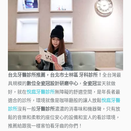
台北牙醫診所推薦，台北市士林區 牙科診所！
全台灣最
具規模的
數位全瓷冠設計研磨中心
，
全瓷冠
當天就做
好，就在
悅庭牙醫診所
無障礙的舒適空間，是年長者最
適合的診所，環境就像是咖啡廳般的讓人放鬆
悅庭牙醫
診所
沒有一般
牙醫診所
濃濃的消毒味和機器聲，只有放
鬆的音樂和柔軟的座位安心的設備和宜人的看診環境，
推薦給跟我一樣害怕看牙齒的你們！