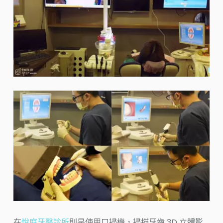
在
悅庭牙醫診所
則是使用口掃機，掃描牙齒 3D 立體影