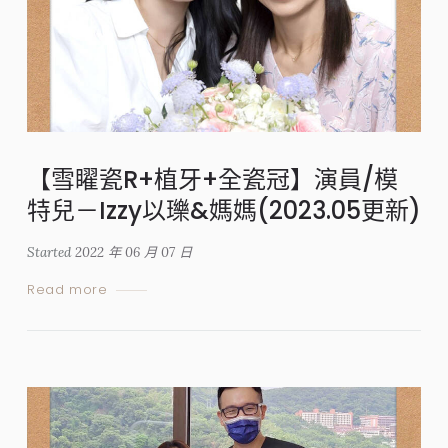
【雪矅瓷R+植牙+全瓷冠】演員/模
特兒－Izzy以瓅&媽媽(2023.05更新)
Started
2022 年 06 月 07 日
Read more