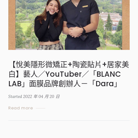
【悅美隱形微矯正+陶瓷貼片+居家美
白】藝人／YouTuber／「BLANC
LAB」面膜品牌創辦人－「Dara」
Started
2022 年 04 月 20 日
Read more