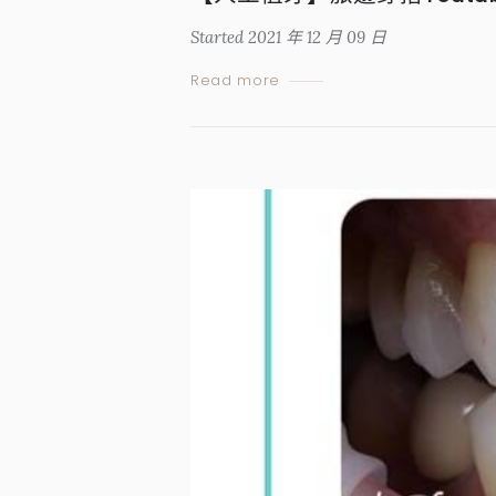
Started
2021 年 12 月 09 日
Read more