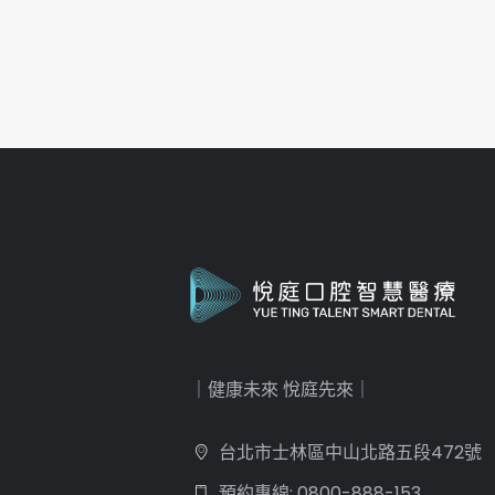
｜健康未來 悅庭先來｜
台北市士林區中山北路五段472號
預約專線: 0800-888-153