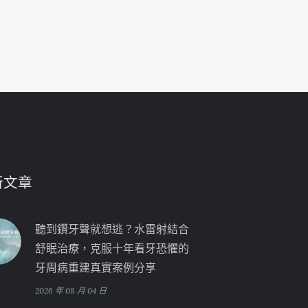
新文章
聽到鑽牙聲就想逃？水雷射結合
舒眠治療，克服十年看牙恐懼的
牙周病重建真實案例分享
2026 年 08 月 04 日