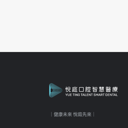
｜健康未來 悅庭先來｜