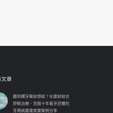
新文章
聽到鑽牙聲就想逃？水雷射結合
舒眠治療，克服十年看牙恐懼的
牙周病重建真實案例分享