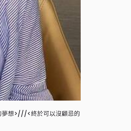
夢想>///<終於可以沒顧忌的