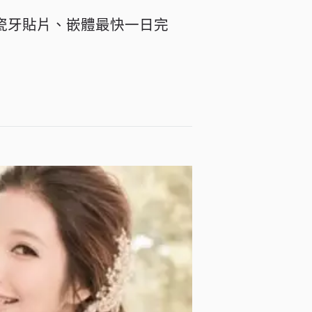
瓷牙貼片、嵌體最快一日完