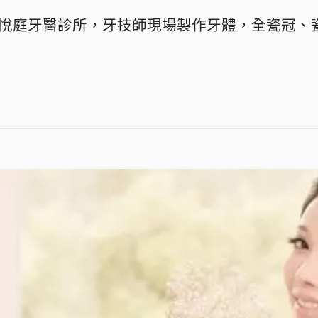
悅庭牙醫診所，牙技師現場製作牙體，全瓷冠、