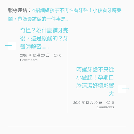
報導連結：
4招訓練孩子不再怕看牙醫！小孩看牙時哭
鬧，爸媽最該做的一件事是…
奇怪？為什麼補牙完
後，還是酸酸的？牙
醫師解密......
2016 年 12 月 20 日
0
Comments
呵護牙齒不只從
小做起！孕期口
腔清潔好壞影響
大
2016 年 12 月 10 日
0
Comments