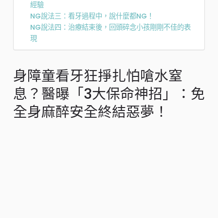
經驗
NG說法三：看牙過程中，說什麼都NG！
NG說法四：治療結束後，回頭碎念小孩剛剛不佳的表
現
身障童看牙狂掙扎怕嗆水窒
息？醫曝「3大保命神招」：免
全身麻醉安全終結惡夢！