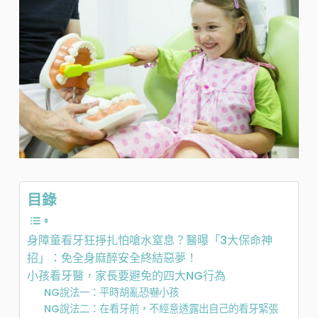
目錄
身障童看牙狂掙扎怕嗆水窒息？醫曝「3大保命神
招」：免全身麻醉安全終結惡夢！
小孩看牙醫，家長要避免的四大NG行為
NG說法一：平時胡亂恐嚇小孩
NG說法二：在看牙前，不經意透露出自己的看牙緊張