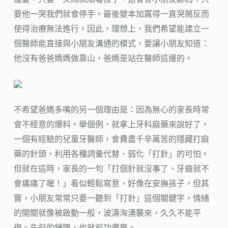
要他一哭我們就會停手。最後變本加厲得一直哭鬧反而
使得治療無法進行。因此，理想上，我們希望能建立一
個醫師能直接與小朋友溝通的模式，要讓小朋友知道：
他沒有爸爸媽媽做靠山，爸媽是站在醫師這邊的。
不希望爸媽多嘴的另一個理由是：因為無心的家長時常
會不經意的爆料。舉個例，就拿上牙科麻藥來說好了，
一個有經驗的兒童牙醫師，會費盡千辛萬苦的隱藏打麻
藥的針頭，利用各種詞彙代替、弱化「打針」的可怕。
但就在這時，家長的一句「打個針就沒事了、牙齒就不
會痛痛了喔！」看似輕鬆寫意，好像在安撫孩子，但其
實，小朋友常常只要一聽到「打針」這個關鍵字，情緒
的開關就像被啟動一般，波濤洶湧襲來，久久不能平
復。先前的鋪陳，也就前功盡棄。