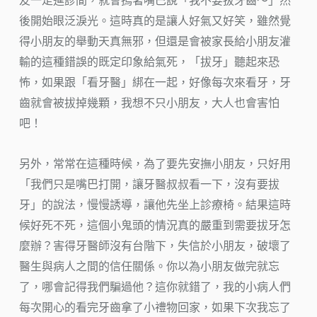
友一走進診間，就會摀著嘴巴說「我不要拔牙齒～」然
後開始眼泛淚光。這時真的是讓人好氣又好笑，雖然覺
得小朋友的舉動天真無邪，但還是會被家長給小朋友灌
輸的這種錯誤的既定印象給氣死，「拔牙」聽起來恐
怖，如果跟「看牙醫」綁在一起，好像每次來看牙，牙
齒就會被拔掉幾顆，我想不只小朋友，大人也會害怕
吧！
另外，常常在這種時候，為了要先安撫小朋友，只好用
「我們只是嘴巴打開，讓牙醫叔叔看一下，沒有要拔
牙」的說法，慢慢誘導，讓他先坐上診療椅。結果這時
候好死不死，這個小鬼頭的情況真的嚴重到需要拔牙怎
麼辦？害得牙醫師沒有台階下，失信於小朋友，破壞了
醫生與病人之間的信任關係。你以為小朋友做完就忘
了，哪會記得我們騙過他？這你就錯了，我的小病人們
每次開心的看完牙齒拿了小禮物回家，如果下次我忘了