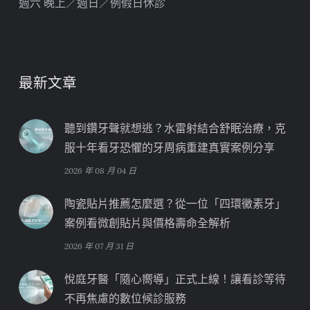
週六 晚上／週日／例假日休診
最新文章
聽到鑽牙聲就想逃？水雷射結合舒眠治療，克
服十年看牙恐懼的牙周病重建真實案例分享
2026 年 08 月 04 日
陶瓷貼片推薦怎麼選？從一位「四環黴素牙」
案例看微創貼片與價格壽命全解析
2026 年 07 月 31 日
悅庭牙醫「隨心嚮導」正式上線！讓看診等待
不再焦慮的數位候診服務