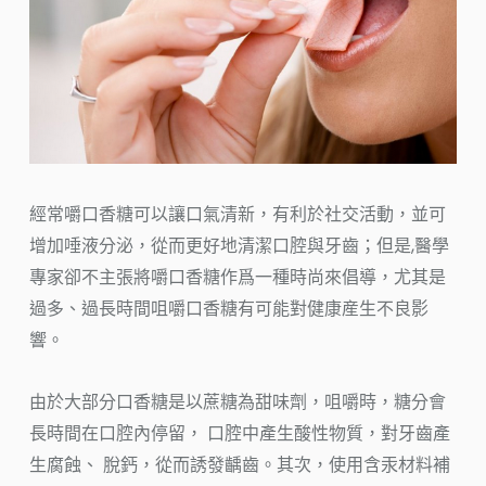
經常嚼口香糖可以讓口氣清新，有利於社交活動，並可
增加唾液分泌，從而更好地清潔口腔與牙齒；但是,醫學
專家卻不主張將嚼口香糖作爲一種時尚來倡導，尤其是
過多、過長時間咀嚼口香糖有可能對健康産生不良影
響。
由於大部分口香糖是以蔗糖為甜味劑，咀嚼時，糖分會
長時間在口腔內停留， 口腔中產生酸性物質，對牙齒產
生腐蝕、 脫鈣，從而誘發齲齒。其次，使用含汞材料補