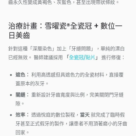
齒永久性變成黃褐色、灰藍色，甚至出現帶狀條紋。
治療計畫：雪曜瓷®全瓷冠 + 數位一
日美齒
針對這種「深層染色」加上「牙縫問題」，單純的漂白
已經無效。 醫師建議採用
「
全瓷冠/貼片
」
進行修復：
遮色：
利用高透感但具遮色力的全瓷材料，直接覆
蓋原本的灰牙。
關縫：
重新設計牙齒寬度與比例，完美關閉門牙縫
隙。
效率：
透過悅庭的數位製程，
當天
就完成了臨時假
牙甚至正式假牙的製作，讓患者不用頂著磨小的牙齒
回家。