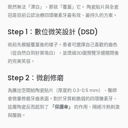
既然無法「漂白」，那就「覆蓋」它。 陶瓷貼片與全瓷
冠是目前公認治療四環黴素牙最有效、最持久的方案。
Step 1：數位微笑設計 (DSD)
術前先模擬覆蓋後的樣子。患者可選擇自己喜歡的齒色
（從自然白到好萊塢白），並透過3D圖預覽牙縫關閉後
的完美笑容。
Step 2：微創修磨
為騰出空間給陶瓷貼片（厚度約 0.3-0.5 mm），醫師
會微量修磨牙齒表面。對於牙質較脆弱的四環黴素牙，
這層陶瓷反而起到了
「保護傘」
的作用，隔絕冷熱刺激
與酸蝕。