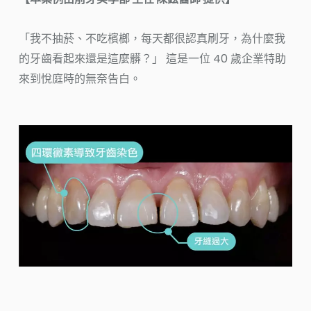
「我不抽菸、不吃檳榔，每天都很認真刷牙，為什麼我
的牙齒看起來還是這麼髒？」 這是一位 40 歲企業特助
來到悅庭時的無奈告白。