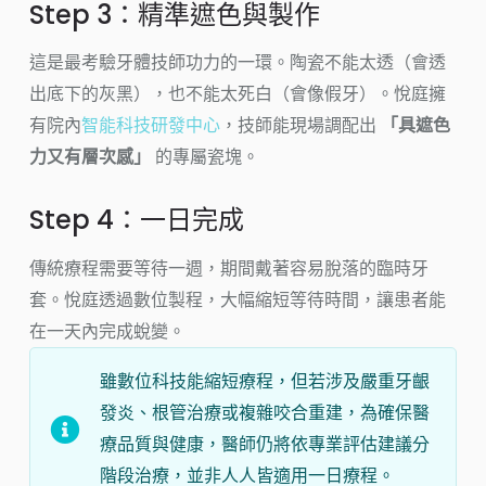
Step 3：精準遮色與製作
這是最考驗牙體技師功力的一環。陶瓷不能太透（會透
出底下的灰黑），也不能太死白（會像假牙）。悅庭擁
有院內
智能科技研發中心
，技師能現場調配出
「具遮色
力又有層次感」
的專屬瓷塊。
Step 4：一日完成
傳統療程需要等待一週，期間戴著容易脫落的臨時牙
套。悅庭透過數位製程，大幅縮短等待時間，讓患者能
在一天內完成蛻變。
雖數位科技能縮短療程，但若涉及嚴重牙齦
發炎、根管治療或複雜咬合重建，為確保醫
療品質與健康，醫師仍將依專業評估建議分
階段治療，並非人人皆適用一日療程。