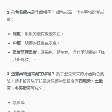
2. 染色看起來是什麼樣子？
顏色越深，代表藥物影響越
重：
輕度
：淡淡的淺棕或淺灰色。
中度
：明顯的棕色或灰色。
重度至極重度
：深褐色、藍紫色，且伴隨明顯的「條
狀斑馬紋」。
3. 這些藥物通常藏在哪裡？
為了避免未來的牙齒染色風
險，請多留意以下孩童常見藥物是否含有
四環素、土黴
素、多溪環素
等成分：
感冒藥
眼藥膏