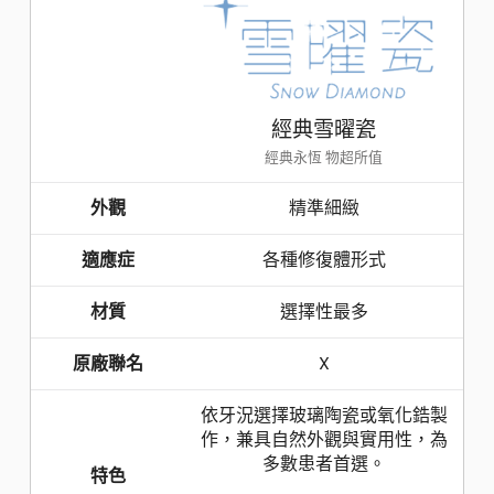
經典雪曜瓷
經典永恆 物超所值
外觀
精準細緻
適應症
各種修復體形式
材質
選擇性最多
原廠聯名
X
依牙況選擇玻璃陶瓷或氧化鋯製
作，兼具自然外觀與實用性，為
多數患者首選。
特色