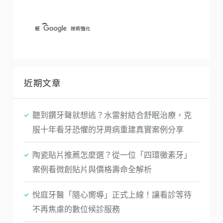
近期文章
聽到鑽牙聲就想逃？水雷射結合舒眠治療，克
服十年看牙恐懼的牙周病重建真實案例分享
陶瓷貼片推薦怎麼選？從一位「四環黴素牙」
案例看微創貼片與價格壽命全解析
悅庭牙醫「隨心嚮導」正式上線！讓看診等待
不再焦慮的數位候診服務