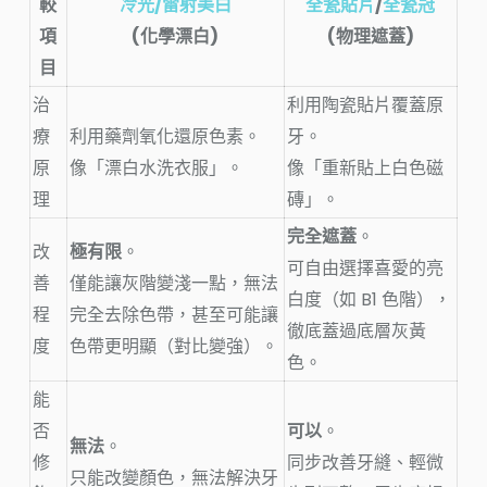
較
冷光/雷射美白
全瓷貼片
/
全瓷冠
項
(化學漂白)
(物理遮蓋)
目
治
利用陶瓷貼片覆蓋原
療
利用藥劑氧化還原色素。
牙。
原
像「漂白水洗衣服」。
像「重新貼上白色磁
理
磚」。
完全遮蓋
。
改
極有限
。
可自由選擇喜愛的亮
善
僅能讓灰階變淺一點，無法
白度（如 B1 色階），
程
完全去除色帶，甚至可能讓
徹底蓋過底層灰黃
度
色帶更明顯（對比變強）。
色。
能
否
可以
。
無法
。
修
同步改善牙縫、輕微
只能改變顏色，無法解決牙