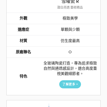
雪曜瓷 R
甜白亮透 藝術精品
外觀
極致美學
適應症
單顆與少顆
材質
仿生度最高
原廠聯名
O
全玻璃陶瓷打造，專為追求極致
自然與通透感設計，適合高度重
視美觀細節者。
特色
了解更多 >