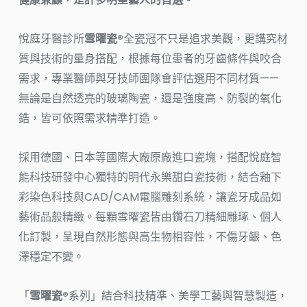
悅庭牙醫診所
雪曜瓷®
全瓷冠不只是追求美觀，更講究材
質與技術的量身搭配，根據每位患者的牙齒條件與咬合
需求，專業醫師與牙技師團隊會評估選用不同材質——
無論是自然透亮的玻璃陶瓷，還是強度高、防裂的氧化
鋯，皆可依照需求精準打造。
採用德國、日本等國際大廠原廠進口瓷塊，搭配悅庭智
能科技研發中心獨特的明代永樂甜白瓷技術，結合釉下
彩染色科技與CAD/CAM電腦雕刻系統，讓瓷牙成品如
藝術品般精緻。每顆雪曜瓷皆由鑽石刀精細雕琢、個人
化訂製，呈現自然形態與高生物相容性，不傷牙齦、色
澤穩定不變。
「
雪曜瓷®
系列」結合科技精準、美學工藝與智慧製造，