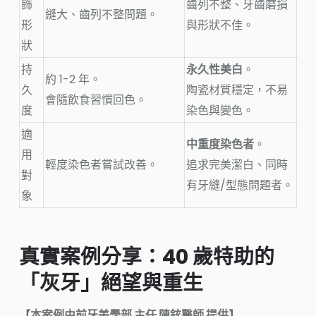
飾
齒列不整、牙齒磨損
縫大、齒列不整問題。
形
與形狀不佳。
狀
持
永久性美白
。
約 1-2 年。
久
陶瓷材質穩定，不易
會隨飲食習慣回色。
度
染色與變色。
適
中重度染色者
。
用
輕度染色者嘗試改善。
追求完美潔白、同時
對
有牙縫/型態問題者。
象
真實案例分享：40 歲特助的
「灰牙」絕望與重生
【本案例由前牙美學部 主任 陳鉉醫師 提供】