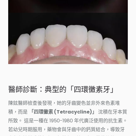
醫師診斷：典型的「四環黴素牙」
陳鉉醫師檢查後發現，她的牙齒變色並非外來色素堆
積，而是
「四環黴素 (Tetracycline)」
沈積在牙本質
所致。 這是一種在 1950-1980 年代廣泛使用的抗生素。
若幼兒時期服用，藥物會與牙齒中的鈣質結合，導致牙