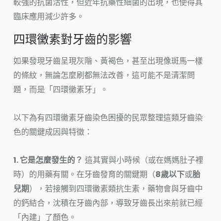
較強的抗菌活性，但近年抗藥性細菌的出現，也使得其
臨床應用減少許多。
四環黴素對牙齒的影響
如果發現牙齒呈現灰階、黃褐色，甚至出現像斑馬一樣
的條紋，無論怎麼刷都無法改善，這可能不是清潔問
題，而是「四環黴素牙」。
以下為有四環黴素牙齒染色困擾的民眾整理這類牙齒染
色的關鍵成因與特徵：
1. 它是怎麼發生的？
這其實與小時候（或在媽媽肚子裡
時）的用藥有關。在牙齒發育的關鍵期（
8歲以下
或
胎
兒期
），若接觸到四環黴素類抗生素，藥物會與牙齒中
的鈣結合，沈積在牙齒內部，導致牙齒長出來前就已經
「內建」了顏色。