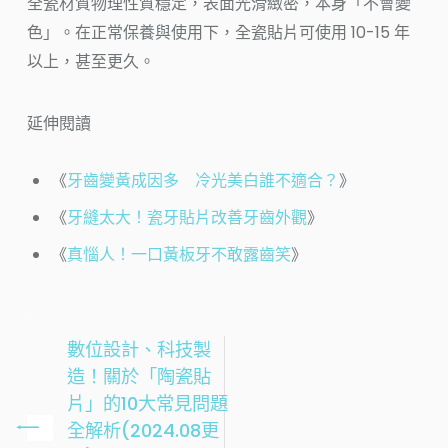
全瓷材質物理性質穩定，表面光滑緻密，本身「不會變
色」。在正常保養與使用下，全瓷貼片可使用 10-15 年
以上，甚至更久。
延伸閱讀
《
牙齒變黃成因多 冷光美白誰不適合？
》
《
牙縫太大！瓷牙貼片改善牙齒外觀
》
《
真惱人！一口黃板牙不敢露齒笑
》
.
數位設計、科技製
造！關於「陶瓷貼
片」的10大常見問題
全解析(2024.08更