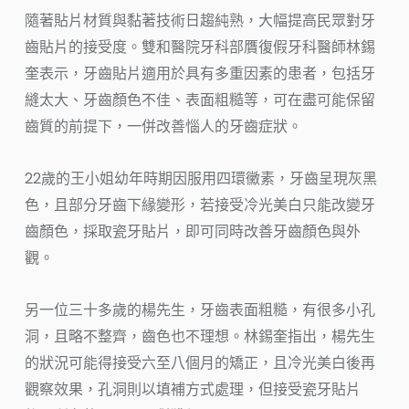
隨著貼片材質與黏著技術日趨純熟，大幅提高民眾對牙
齒貼片的接受度。雙和醫院牙科部贋復假牙科醫師林錫
奎表示，牙齒貼片適用於具有多重因素的患者，包括牙
縫太大、牙齒顏色不佳、表面粗糙等，可在盡可能保留
齒質的前提下，一併改善惱人的牙齒症狀。
22歲的王小姐幼年時期因服用四環黴素，牙齒呈現灰黑
色，且部分牙齒下緣變形，若接受冷光美白只能改變牙
齒顏色，採取瓷牙貼片，即可同時改善牙齒顏色與外
觀。
另一位三十多歲的楊先生，牙齒表面粗糙，有很多小孔
洞，且略不整齊，齒色也不理想。林錫奎指出，楊先生
的狀況可能得接受六至八個月的矯正，且冷光美白後再
觀察效果，孔洞則以填補方式處理，但接受瓷牙貼片