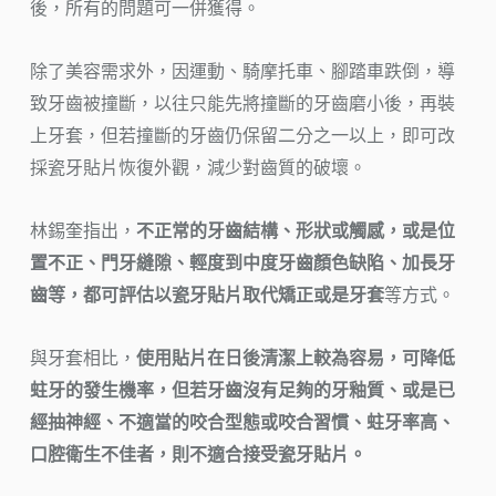
後，所有的問題可一併獲得。
除了美容需求外，因運動、騎摩托車、腳踏車跌倒，導
致牙齒被撞斷，以往只能先將撞斷的牙齒磨小後，再裝
上牙套，但若撞斷的牙齒仍保留二分之一以上，即可改
採瓷牙貼片恢復外觀，減少對齒質的破壞。
林錫奎指出，
不正常的牙齒結構、形狀或觸感，或是位
置不正、門牙縫隙、輕度到中度牙齒顏色缺陷、加長牙
齒等，都可評估以瓷牙貼片取代矯正或是牙套
等方式。
與牙套相比，
使用貼片在日後清潔上較為容易，可降低
蛀牙的發生機率，但若牙齒沒有足夠的牙釉質、或是已
經抽神經、不適當的咬合型態或咬合習慣、蛀牙率高、
口腔衛生不佳者，則不適合接受瓷牙貼片。