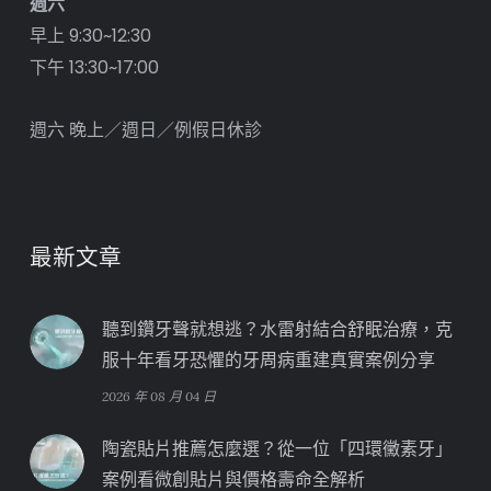
週六
早上 9:30~12:30
下午 13:30~17:00
週六 晚上／週日／例假日休診
最新文章
聽到鑽牙聲就想逃？水雷射結合舒眠治療，克
服十年看牙恐懼的牙周病重建真實案例分享
2026 年 08 月 04 日
陶瓷貼片推薦怎麼選？從一位「四環黴素牙」
案例看微創貼片與價格壽命全解析