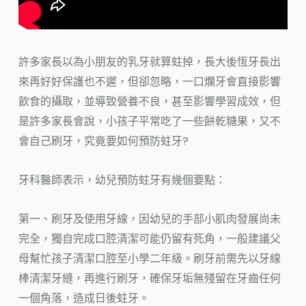
許多家長以為小朋友的乳牙就算蛀掉，長大後恆牙長出
來再好好保護也不遲，但卻忽略，一口爛牙會直接影響
飲食的攝取，並導致營養不良，甚至影響學習成效，但
是許多家長會說，小孩子平常吃了一些餅乾糖果，又不
會自己刷牙，究竟要如何預防蛀牙?
牙科醫師表示，幼兒預防蛀牙有幾個要點：
第一、刷牙及使用牙線，因幼兒的手部小肌肉發展尚未
完全，獨自完成口腔清潔可能仍留有死角，一般建議父
母幫忙孩子清潔口腔至小學二年級。刷牙前需先以牙線
棒清潔牙縫，再進行刷牙，確保牙垢無殘留在牙齒任何
一個角落，造成日後蛀牙。