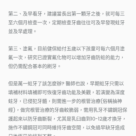
第二、及早看牙，建議當長出第一顆牙之後，就可每三
至六個月檢查一次，定期檢查牙齒往往可及早發現蛀牙
並及早處理。
第三、塗氟，目前健保給付五歲以下孩童可每六個月塗
氟一次，研究已證實氟化物可以增加牙齒防蛀的能力，
但仍需配合基本的刷牙。
但是萬一蛀牙了該怎麼辦? 醫師也說，早期蛀牙只需以
填補材料填補即可恢復牙齒功能及美觀，若演變為深度
蛀牙，已侵犯牙髓，則需進一步的根管治療(俗稱抽神
經)，做完根管治療的牙齒較脆弱，需用乳牙不鏽鋼冠保
護起來以防牙齒斷裂，尤其是乳臼齒到10-12歲才換牙，
施作不鏽鋼冠可同時維持牙齒空間，以免過早缺牙造成