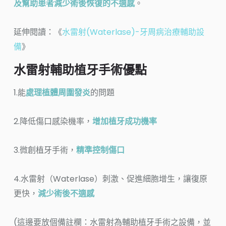
及幫助患者減少術後恢復的不適感
。
延伸閱讀：《
水雷射(Waterlase)-牙周病治療輔助設
備
》
水雷射輔助植牙手術優點
1.能
處理植體周圍發炎
的問題
2.降低傷口感染機率，
增加植牙成功機率
3.微創植牙手術，
精準控制傷口
4.水雷射（Waterlase）刺激、促進細胞增生，讓復原
更快，
減少術後不適感
(這邊要放個備註欄：水雷射為輔助植牙手術之設備，並