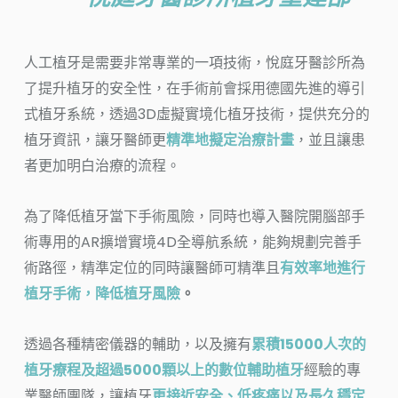
人工植牙是需要非常專業的一項技術，悅庭牙醫診所為
了提升植牙的安全性，在手術前會採用德國先進的導引
式植牙系統，透過3D虛擬實境化植牙技術，提供充分的
植牙資訊，讓牙醫師更
精準地擬定治療計畫
，並且讓患
者更加明白治療的流程。
為了降低植牙當下手術風險，同時也導入醫院開腦部手
術專用的AR擴增實境4D全導航系統，能夠規劃完善手
術路徑，精準定位的同時讓醫師可精準且
有效率地進行
植牙手術，降低植牙風險
。
透過各種精密儀器的輔助，以及擁有
累積15000人次的
植牙療程及超過5000顆以上的數位輔助植牙
經驗的專
業醫師團隊，讓植牙
更接近安全、低疼痛以及長久穩定