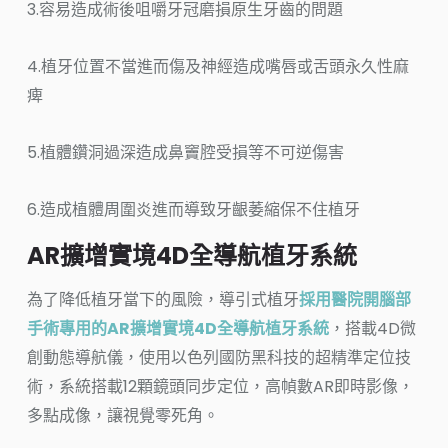
3.容易造成術後咀嚼牙冠磨損原生牙齒的問題
4.植牙位置不當進而傷及神經造成嘴唇或舌頭永久性麻
痺
5.植體鑽洞過深造成鼻竇腔受損等不可逆傷害
6.造成植體周圍炎進而導致牙齦萎縮保不住植牙
AR擴增實境4D全導航植牙系統
為了降低植牙當下的風險，導引式植牙
採用醫院開腦部
手術專用的AR擴增實境4D全導航植牙系統
，搭載4D微
創動態導航儀，使用以色列國防黑科技的超精準定位技
術，系統搭載12顆鏡頭同步定位，高幀數AR即時影像，
多點成像，讓視覺零死角。