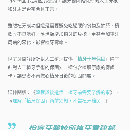
每3~6個月定期回診追蹤，讓牙醫師確保你的人工牙根
和牙周是否密合且正常。
雖然植牙成功但還是需要避免吃過硬的食物及抽菸、檳
榔等不良嗜好，匯進額增加植牙的負擔，更甚至加重牙
周病的惡化，影響植牙壽命。
悅庭牙醫診所針對人工植牙提供「
植牙十年保固
」除了
針對人工植牙手術的保固外，還包含植體原廠的保證
卡，讓患者不再擔心植牙日後的保固問題。
延伸閱讀：《
流程與後遺症，植牙前需要了解的事
》、
《
理解「植牙保固」術前須知，不當植牙難民！
》
.
悅庭牙醫診所植牙重建部