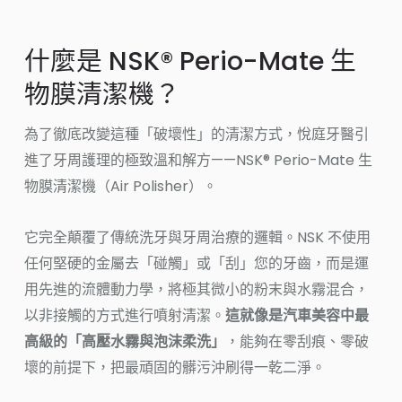
什麼是 NSK® Perio-Mate 生
物膜清潔機？
為了徹底改變這種「破壞性」的清潔方式，悅庭牙醫引
進了牙周護理的極致溫和解方——NSK® Perio-Mate 生
物膜清潔機（Air Polisher）。
它完全顛覆了傳統洗牙與牙周治療的邏輯。NSK 不使用
任何堅硬的金屬去「碰觸」或「刮」您的牙齒，而是運
用先進的流體動力學，將極其微小的粉末與水霧混合，
以非接觸的方式進行噴射清潔。
這就像是汽車美容中最
高級的「高壓水霧與泡沫柔洗」
，能夠在零刮痕、零破
壞的前提下，把最頑固的髒污沖刷得一乾二淨。