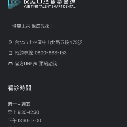
「怕痛」一拖再拖，直到牙齦出血、口氣難聞、甚至牙
齒鬆動才就診。 悅庭牙醫診所「無痛深層護齦 噴砂洗
牙」全 [...]
閱讀更多