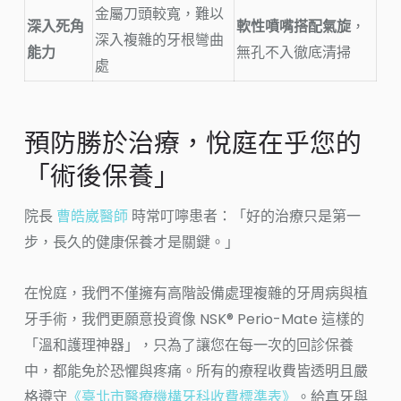
金屬刀頭較寬，難以
深入死角
軟性噴嘴搭配氣旋
，
深入複雜的牙根彎曲
能力
無孔不入徹底清掃
處
預防勝於治療，悅庭在乎您的
「術後保養」
院長
曹皓崴醫師
時常叮嚀患者：「好的治療只是第一
步，長久的健康保養才是關鍵。」
在悅庭，我們不僅擁有高階設備處理複雜的牙周病與植
牙手術，我們更願意投資像 NSK® Perio-Mate 這樣的
「溫和護理神器」，只為了讓您在每一次的回診保養
中，都能免於恐懼與疼痛。所有的療程收費皆透明且嚴
格遵守
《臺北市醫療機構牙科收費標準表》
。給真牙與