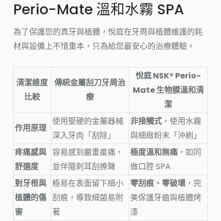
Perio-Mate 溫和水霧 SPA
為了保護您的真牙與植體，悅庭在牙周與植體維護的耗
材與設備上不惜重本，只為給您最安心的治療體驗。
悅庭 NSK® Perio-
清潔維度
傳統金屬刮刀牙周治
Mate 生物膜溫和清
比較
療
潔
使用堅硬的金屬器械
非接觸式
，使用水霧
作用原理
深入牙肉「刮除」
與細緻粉末「沖刷」
疼痛感與
容易感到嚴重痠痛，
極度溫和無痛
，如同
舒適度
並伴隨刺耳刮擦聲
做口腔 SPA
對牙根與
極易在表面留下細小
零刮痕、零破壞
，完
植體的傷
刮痕，導致細菌易附
美保護牙齒與植體烤
害
著
漆