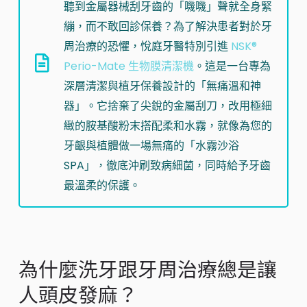
聽到金屬器械刮牙齒的「嘰嘰」聲就全身緊
繃，而不敢回診保養？為了解決患者對於牙
周治療的恐懼，悅庭牙醫特別引進
NSK®
Perio-Mate 生物膜清潔機
。這是一台專為
深層清潔與植牙保養設計的「無痛溫和神
器」。它捨棄了尖銳的金屬刮刀，改用極細
緻的胺基酸粉末搭配柔和水霧，就像為您的
牙齦與植體做一場無痛的「水霧沙浴
SPA」，徹底沖刷致病細菌，同時給予牙齒
最溫柔的保護。
為什麼洗牙跟牙周治療總是讓
人頭皮發麻？