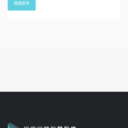
悅庭獨家洗牙技術！如何讓洗牙達到「無痛舒
適」又有效對抗牙周病？
引言 是否也曾因為洗牙太酸、太痛，而不敢回診？許多
患者明知洗牙是預防牙周病最基本的一步，卻總因為