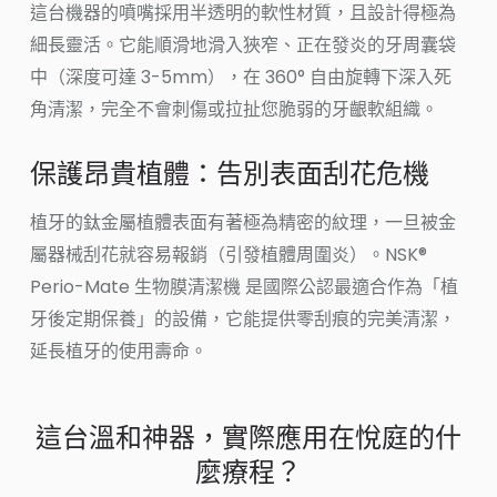
這台機器的噴嘴採用半透明的軟性材質，且設計得極為
細長靈活。它能順滑地滑入狹窄、正在發炎的牙周囊袋
中（深度可達 3-5mm），在 360° 自由旋轉下深入死
角清潔，完全不會刺傷或拉扯您脆弱的牙齦軟組織。
保護昂貴植體：告別表面刮花危機
植牙的鈦金屬植體表面有著極為精密的紋理，一旦被金
屬器械刮花就容易報銷（引發植體周圍炎）。NSK®
Perio-Mate 生物膜清潔機 是國際公認最適合作為「植
牙後定期保養」的設備，它能提供零刮痕的完美清潔，
延長植牙的使用壽命。
這台溫和神器，實際應用在悅庭的什
麼療程？