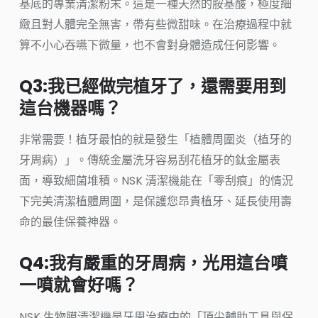
基底的專業清潔粉末。這是一種天然的胺基酸，極度細
緻且對人體完全無害，帶有些微甜味。在治療過程中就
算不小心吞嚥下微量，也不會對身體造成任何影響。
Q3:我已經做完植牙了，還需要用到
這台機器嗎？
非常需要！植牙最怕的就是發生「植體周圍炎（植牙的
牙周病）」。傳統金屬洗牙容易刮花植牙的鈦金屬表
面，導致細菌堆積。NSK 清潔機能在「零刮痕」的情況
下完美清潔植體周圍，是保護您昂貴植牙、延長使用壽
命的最佳保養神器。
Q4:我有嚴重的牙周病，光用這台噴
一噴就會好嗎？
NSK 生物膜清潔機是牙周治療中的「頂尖輔助工具與保