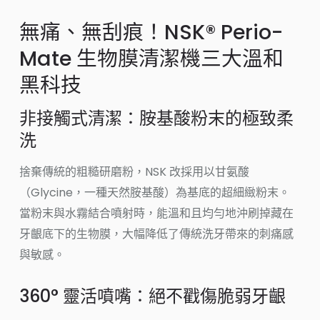
無痛、無刮痕！NSK® Perio-
Mate 生物膜清潔機三大溫和
黑科技
非接觸式清潔：胺基酸粉末的極致柔
洗
捨棄傳統的粗糙研磨粉，NSK 改採用以甘氨酸
（Glycine，一種天然胺基酸）為基底的超細緻粉末。
當粉末與水霧結合噴射時，能溫和且均勻地沖刷掉藏在
牙齦底下的生物膜，大幅降低了傳統洗牙帶來的刺痛感
與敏感。
360° 靈活噴嘴：絕不戳傷脆弱牙齦