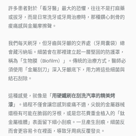
許多患者對於「看牙醫」最大的恐懼，往往不是打麻藥
或拔牙，而是日常洗牙或牙周治療時，那種鑽心刺骨的
痠痛感與金屬摩擦聲。
我們每天刷牙，但牙齒與牙齦的交界處（牙周囊袋）總
會藏污納垢。細菌會在那裡建立起一層堅固的防護罩，
稱為「生物膜（Biofilm）」。傳統的治療方式，醫師必
須使用「金屬刮刀」深入牙齦底下，用力將這些細菌與
結石刮除。
這種感覺，就像是「
用硬鐵刷在刮洗汽車的精美烤
漆
」。過程不僅會讓您感到痠痛不適，尖銳的金屬器械
還極有可能在脆弱的牙根，或是您花費重金植入的「鈦
金屬植體」表面留下細小刮痕。一旦產生刮痕，細菌反
而會更容易卡在裡面，導致牙周病反覆發炎。