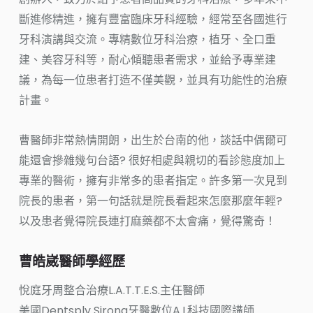
斷進修精進，擁有豐富臨床牙科經驗，經常至各國進行
牙科演講與交流。專精數位牙科治療，植牙、全口重
建、美容牙科等，耐心傾聽患者需求，並給予專業建
議，為每一位患者打造不僅美觀，並具有功能性的治療
計畫。
曹醫師非常熱情開朗，出生於台南的他，談話中偶爾可
能還會摻雜幾句台語? 很好相處與親切的看診態度加上
專業的醫術，擁有非常多的患者指定。許多第一次見到
院長的患者，第一句話就是院長看起來怎麼那麼年輕?
以及患者覺得院長連打麻藥都不太會痛，覺得驚奇！
曹皓崴醫師學經歷
悅庭牙周整合治療L.A.T.T.E.S.主任醫師
美國Dentsply Sirona牙醫數位A.I.科技國際講師