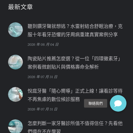
最新文章
聽到鑽牙聲就想逃？水雷射結合舒眠治療，克
服十年看牙恐懼的牙周病重建真實案例分享
2026 年 08 月 04 日
陶瓷貼片推薦怎麼選？從一位「四環黴素牙」
案例看微創貼片與價格壽命全解析
2026 年 07 月 31 日
悅庭牙醫「隨心嚮導」正式上線！讓看診等待
不再焦慮的數位候診服務
2026 年 07 月 31 日
怎麼判斷一家牙醫診所值不值得信任？先看他
們還在不在學習