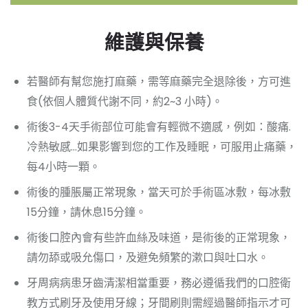
維護與保養
若醫師有幫您施打麻藥，需等麻藥完全退除後，方可進
食(依個人體質代謝不同，約2~3 小時)。
術後3-4天手術部位可能會有輕微不適感，例如：酸痛.
冷熱敏感…如果影響到您的工作及睡眠，可服用止痛藥，
每4小時一顆。
術後的腫脹屬正常現象，當天可於手術區冰敷，每冰敷
15分鐘，請休息15分鐘。
術後口腔內會有些許血絲及味道，是術後的正常現象，
請勿舔或吸允傷口，及避免頻繁的漱口與吐口水。
牙周病病患牙齒清潔相當重要，務必遵循我們的口腔衛
教方式刷牙及使用牙線；牙間刷則需經過醫師指示才可