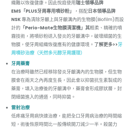
織難以恢復健康。因此悅庭使用
瑞士領導品牌
EMS「PLUS牙周專用噴砂粉」
，搭配
日本領導品牌
NSK
專為清除牙齦上與牙齦溝內的生物膜(Biofilm)而設
計的
「Perio-Mate生物膜清潔機」其
輕柔、精確的噴
霧技術，將噴砂粉送入發炎的牙齦溝中，破壞細菌的生
物膜，使牙周組織恢復應有的健康環境。
了解更多>>
牙
周噴砂治療（天然多元醇牙周護理）
牙周藥膏
在治療時雖然已經移除發炎牙齦溝內的生物膜，但生物
膜會在兩天之內再度生長，因此會以抑菌抗生素製成的
藥膏，填入治療後的牙齦溝中，藥膏會形成膠狀層，封
閉細菌進入的通道，同時抑菌。
雷射治療
低疼痛牙周病快速治療，能把全口牙周病治療的時間縮
短，術後恢原時間比一般傳統開刀減少一半。殺菌力