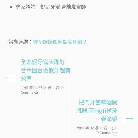
專家諮詢：悅庭牙醫 曹皓崴醫師
報導連結：
懷孕媽媽如何保養牙齦？
全瓷假牙當天即好
台商回台做假牙超有
效率
2015 年 04 月 24 日
0
Comments
把門牙當啤酒開
瓶器 玩high掉牙
春節毀
2015 年 02 月 16 日
0 Comments