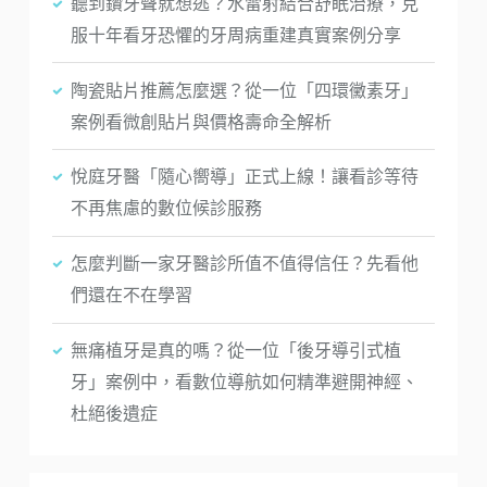
聽到鑽牙聲就想逃？水雷射結合舒眠治療，克
服十年看牙恐懼的牙周病重建真實案例分享
陶瓷貼片推薦怎麼選？從一位「四環黴素牙」
案例看微創貼片與價格壽命全解析
悅庭牙醫「隨心嚮導」正式上線！讓看診等待
不再焦慮的數位候診服務
怎麼判斷一家牙醫診所值不值得信任？先看他
們還在不在學習
無痛植牙是真的嗎？從一位「後牙導引式植
牙」案例中，看數位導航如何精準避開神經、
杜絕後遺症