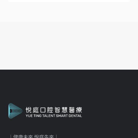
｜健康未來 悅庭先來｜