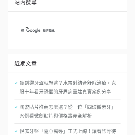
站內搜尋
近期文章
聽到鑽牙聲就想逃？水雷射結合舒眠治療，克
服十年看牙恐懼的牙周病重建真實案例分享
陶瓷貼片推薦怎麼選？從一位「四環黴素牙」
案例看微創貼片與價格壽命全解析
悅庭牙醫「隨心嚮導」正式上線！讓看診等待