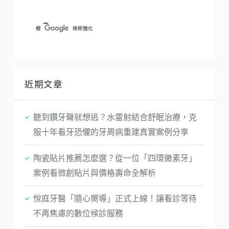
近期文章
聽到鑽牙聲就想逃？水雷射結合舒眠治療，克
服十年看牙恐懼的牙周病重建真實案例分享
陶瓷貼片推薦怎麼選？從一位「四環黴素牙」
案例看微創貼片與價格壽命全解析
悅庭牙醫「隨心嚮導」正式上線！讓看診等待
不再焦慮的數位候診服務