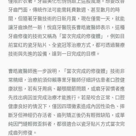
僅限於衣著，牙齒美化也悄悄跟上這股風潮。想要改善
牙齒門面，傳統作法可能需耗費數週、甚至數月的時
間，但隨著牙醫技術的日新月異，現在僅需一天，就能
讓牙齒煥然一新！悅庭牙醫院長曹皓崴醫師表示，這種
牙齒修復的技術又稱為「當次完成的修復體」，例如目
前當紅的瓷牙貼片、全瓷冠等治療方式，都可透過醫療
技術與先進的設備，達到一日完成的目標。
曹皓崴醫師進一步說明，「當次完成的修復體」技術非
常精細，治療前須仰賴專業牙醫師仔細評估患者口腔健
康狀態，若有牙周病、顳顎關節問題，或磨牙習慣者應
先找出病因並完成治療才能進行。若是咬合正常、口腔
健康良好的情況下，僅因四環黴素造成內因性染色、摔
斷牙但神經仍存活者、齒列矯正後仍有輕微缺陷，或單
純因門縫輕微歪斜者，都很適合以瓷牙貼片方式當次完
成齒列修復。