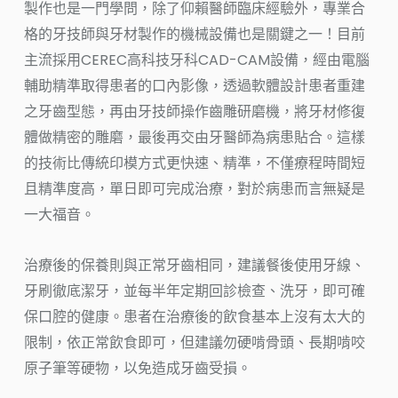
製作也是一門學問，除了仰賴醫師臨床經驗外，專業合
格的牙技師與牙材製作的機械設備也是關鍵之一！目前
主流採用CEREC高科技牙科CAD-CAM設備，經由電腦
輔助精準取得患者的口內影像，透過軟體設計患者重建
之牙齒型態，再由牙技師操作齒雕研磨機，將牙材修復
體做精密的雕磨，最後再交由牙醫師為病患貼合。這樣
的技術比傳統印模方式更快速、精準，不僅療程時間短
且精準度高，單日即可完成治療，對於病患而言無疑是
一大福音。
治療後的保養則與正常牙齒相同，建議餐後使用牙線、
牙刷徹底潔牙，並每半年定期回診檢查、洗牙，即可確
保口腔的健康。患者在治療後的飲食基本上沒有太大的
限制，依正常飲食即可，但建議勿硬啃骨頭、長期啃咬
原子筆等硬物，以免造成牙齒受損。