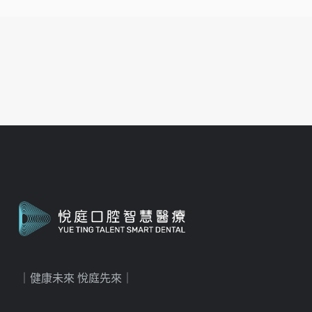
｜健康未來 悅庭先來｜