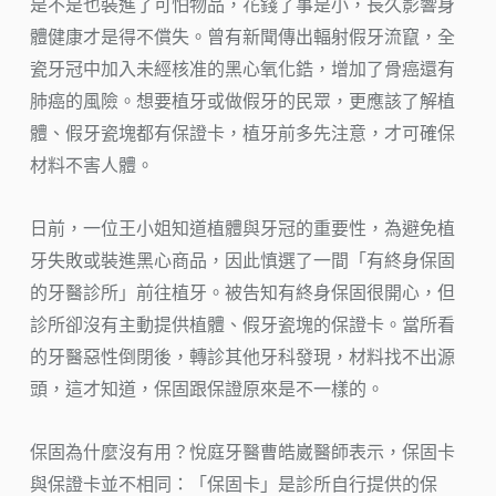
是不是也裝進了可怕物品，花錢了事是小，長久影響身
體健康才是得不償失。曾有新聞傳出輻射假牙流竄，全
瓷牙冠中加入未經核准的黑心氧化鋯，增加了骨癌還有
肺癌的風險。想要植牙或做假牙的民眾，更應該了解植
體、假牙瓷塊都有保證卡，植牙前多先注意，才可確保
材料不害人體。
日前，一位王小姐知道植體與牙冠的重要性，為避免植
牙失敗或裝進黑心商品，因此慎選了一間「有終身保固
的牙醫診所」前往植牙。被告知有終身保固很開心，但
診所卻沒有主動提供植體、假牙瓷塊的保證卡。當所看
的牙醫惡性倒閉後，轉診其他牙科發現，材料找不出源
頭，這才知道，保固跟保證原來是不一樣的。
保固為什麼沒有用？悅庭牙醫曹皓崴醫師表示，保固卡
與保證卡並不相同：「保固卡」是診所自行提供的保