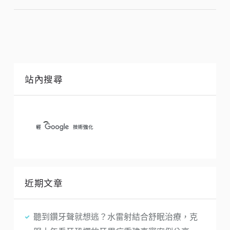
站內搜尋
近期文章
聽到鑽牙聲就想逃？水雷射結合舒眠治療，克