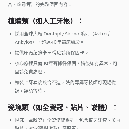
片、齒雕等）的完整保固內容：
植體類（如人工牙根）：
採用全球大廠 Dentsply Sirona 系列（Astra /
Ankylos），超過40年臨床驗證。
提供原廠紀錄卡 + 悅庭診所保固卡。
核心療程具備
10年有條件保固
，術後如有異常、可
回診免費處理。
如裝上牙套後咬合不適，院內專屬牙技師可現場微
調，無須等待。
瓷塊類（如全瓷冠、貼片、嵌體）：
悅庭「雪曜瓷」全瓷修復系列，包含植牙牙套、美白
貼片、3D嵌體與客製化牙冠等。