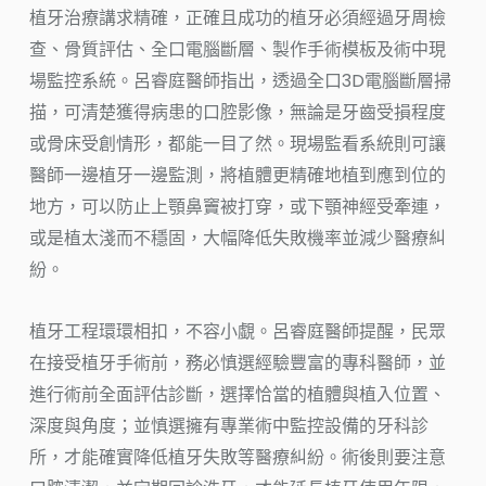
植牙治療講求精確，正確且成功的植牙必須經過牙周檢
查、骨質評估、全口電腦斷層、製作手術模板及術中現
場監控系統。呂睿庭醫師指出，透過全口3D電腦斷層掃
描，可清楚獲得病患的口腔影像，無論是牙齒受損程度
或骨床受創情形，都能一目了然。現場監看系統則可讓
醫師一邊植牙一邊監測，將植體更精確地植到應到位的
地方，可以防止上顎鼻竇被打穿，或下顎神經受牽連，
或是植太淺而不穩固，大幅降低失敗機率並減少醫療糾
紛。
植牙工程環環相扣，不容小覷。呂睿庭醫師提醒，民眾
在接受植牙手術前，務必慎選經驗豐富的專科醫師，並
進行術前全面評估診斷，選擇恰當的植體與植入位置、
深度與角度；並慎選擁有專業術中監控設備的牙科診
所，才能確實降低植牙失敗等醫療糾紛。術後則要注意