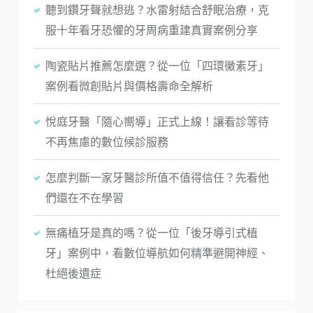
聽到鑽牙聲就想逃？水雷射結合舒眠治療，克
服十年看牙恐懼的牙周病重建真實案例分享
陶瓷貼片推薦怎麼選？從一位「四環黴素牙」
案例看微創貼片與價格壽命全解析
悅庭牙醫「隨心嚮導」正式上線！讓看診等待
不再焦慮的數位候診服務
怎麼判斷一家牙醫診所值不值得信任？先看他
們還在不在學習
無痛植牙是真的嗎？從一位「後牙導引式植
牙」案例中，看數位導航如何精準避開神經、
杜絕後遺症