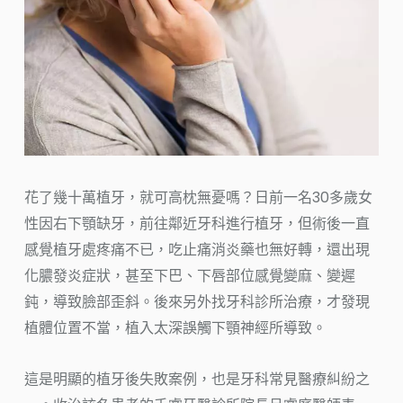
花了幾十萬植牙，就可高枕無憂嗎？日前一名30多歲女
性因右下顎缺牙，前往鄰近牙科進行植牙，但術後一直
感覺植牙處疼痛不已，吃止痛消炎藥也無好轉，還出現
化膿發炎症狀，甚至下巴、下唇部位感覺變麻、變遲
鈍，導致臉部歪斜。後來另外找牙科診所治療，才發現
植體位置不當，植入太深誤觸下顎神經所導致。
這是明顯的植牙後失敗案例，也是牙科常見醫療糾紛之