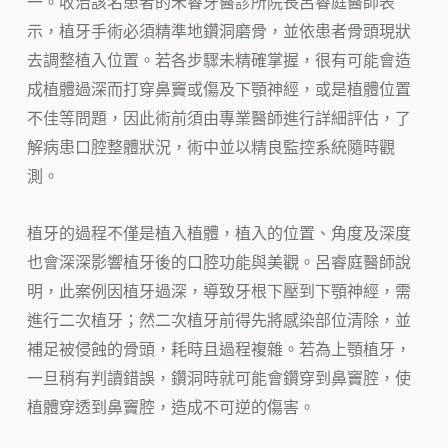
一。收治該名患者的禾睿牙醫診所院長呂睿庭醫師表
示，植牙手術必須精準地鑽洞磨骨，並依患者骨頭現狀
去調整植入位置。若各步驟未精確掌握，很有可能會造
成植體過深而打穿鼻竇或傷及下顎神經，或是植體位置
不佳等問題，因此術前須由專業醫師進行詳細評估，了
解病患口腔整體狀況，術中並以精良監控系統隨時觀
測。
植牙的過程不僅是植入植體，植入的位置、角度及深度
也會深深影響植牙後的口腔功能與美觀。呂睿庭醫師說
明，此案例因植牙過深，導致牙根下壓到下顎神經，需
進行二次植牙；然二次植牙前得先將感染部位清除，並
補足被侵蝕的骨頭，耗時且過程複雜。若為上顎植牙，
一旦稍有判讀錯誤，鑽洞時就可能會鑽穿到鼻竇腔，使
植體穿透到鼻竇腔，造成不可逆的傷害。