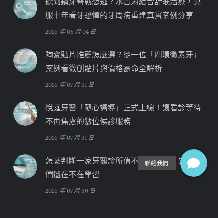
聽到鑽牙聲就想逃？水雷射結合舒眠治療，克
服十年看牙恐懼的牙周病重建真實案例分享
2026 年 08 月 04 日
陶瓷貼片推薦怎麼選？從一位「四環黴素牙」
案例看微創貼片與價格壽命全解析
2026 年 07 月 31 日
悅庭牙醫「隨心嚮導」正式上線！讓看診等待
不再焦慮的數位候診服務
2026 年 07 月 31 日
怎麼判斷一家牙醫診所值不值得信任？先看他
們還在不在學習
2026 年 07 月 30 日