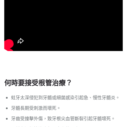
何時要接受根管治療？
蛀牙太深侵犯到牙髓或細菌感染引起急、慢性牙髓炎。
牙髓長期受刺激而壞死。
牙齒受撞擊外傷，致牙根尖血管斷裂引起牙髓壞死。