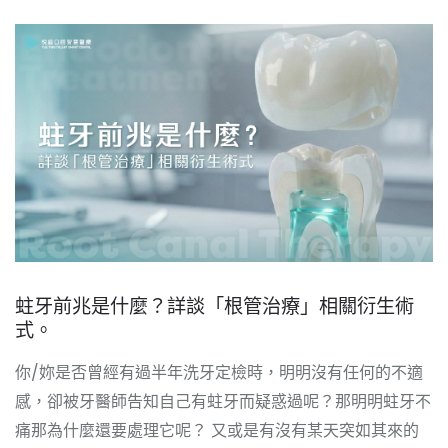
蛀牙前兆是什麼？詳談「根管治療」相關衍生術
式。
你/妳是否曾經有過半年洗牙定檢時，明明沒有任何的不適
感，卻被牙醫師告知自己有蛀牙而疑惑過呢？那明明蛀牙不
痛那為什麼還要處理它呢？ 又或是有沒有某天突如其來的