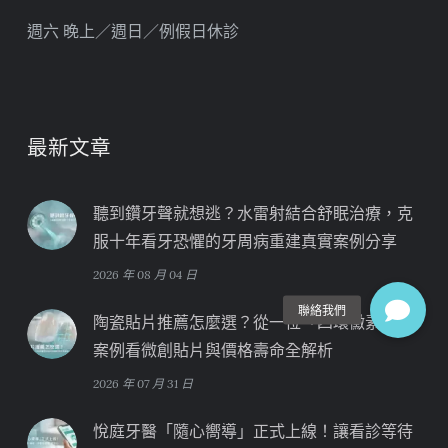
週六 晚上／週日／例假日休診
最新文章
聽到鑽牙聲就想逃？水雷射結合舒眠治療，克
服十年看牙恐懼的牙周病重建真實案例分享
2026 年 08 月 04 日
陶瓷貼片推薦怎麼選？從一位「四環黴素牙」
案例看微創貼片與價格壽命全解析
2026 年 07 月 31 日
悅庭牙醫「隨心嚮導」正式上線！讓看診等待