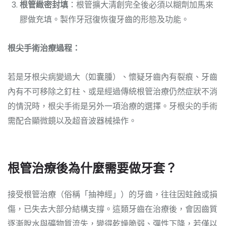
根管緻密封填
：根管擴大清創完全後必須以糊劑加馬來
膠做充填。製作牙冠復恢復牙齒的形態及功能。
根尖手術治療過程：
若是牙根尖病變過大（如囊腫）、懷疑牙齒內有裂痕、牙齒
內有不可移除之釘柱、或是經過傳統根管治療仍然症狀不消
的情況時，根尖手術是另外一項治療的選擇。牙根尖的手術
需配合顯微鏡以及超音波器械操作。
根管治療後為什麼需要做牙套？
接受根管治療（俗稱「抽神經」）的牙齒，往往因蛀蝕或損
傷，已失去大部分結構支撐。這類牙齒在治療後，會因齒質
逐漸脫水與礦物質流失，變得乾燥脆弱、彈性下降，若僅以