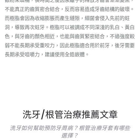
銀粉來填補，長時間之後因汞離子的釋放牙齒會漸漸變黑，
不能真正的齒質密合結合，反而容易造成牙齒結構的破壞。
而樹脂會因為收縮膨脹而產生縫隙，細菌會侵入先前的蛀
洞，導致再次蛀牙。樹脂可以被調成不同深淺的乳白、黃白
色，與牙齒的顏色相近，也能與齒質緊密結合，不過強度較
弱不能長期承受重咬力，因此樹脂適合用於前牙，後牙需要
長期承受咀嚼力，建議使用全鋯嵌體。
洗牙/根管治療推薦文章
洗牙如何幫助預防牙周病？根管治療牙套有哪些
選擇？