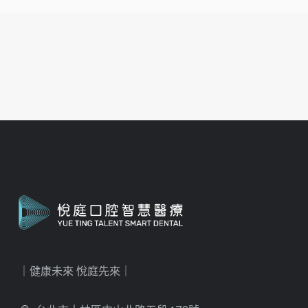
｜健康未來 悅庭先來｜