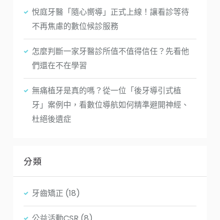
悅庭牙醫「隨心嚮導」正式上線！讓看診等待
不再焦慮的數位候診服務
怎麼判斷一家牙醫診所值不值得信任？先看他
們還在不在學習
無痛植牙是真的嗎？從一位「後牙導引式植
牙」案例中，看數位導航如何精準避開神經、
杜絕後遺症
分類
牙齒矯正
(18)
公益活動CSR
(8)