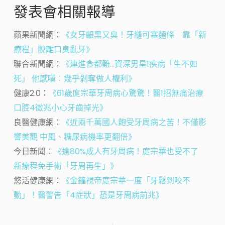
發表會相關報導
蘋果新聞網：
《女牙齦黑又臭！牙縫可塞麵條 靠「新
療程」脫離口臭亂牙》
聯合新聞網：
《連進食都難…資深男星1疾病「生不如
死」 他感嘆：幾乎剝奪做人權利》
健康2.0：
《61歲庹宗華牙周病心驚驚！醫1招無痛治療
口腔4徵兆小心牙齒掉光》
良醫健康網：
《近兩千萬國人飽受牙周病之苦！不僅影
響美觀 中風、糖尿病機率更翻倍》
今日新聞：
《逾80%成人有牙周病！庹宗華也受不了
新療程免手術「牙周再生」》
悠活健康網：
《金鐘視帝庹宗華一度「牙鬆到咬不
動」！醫警告「4症狀」恐是牙周病前兆》