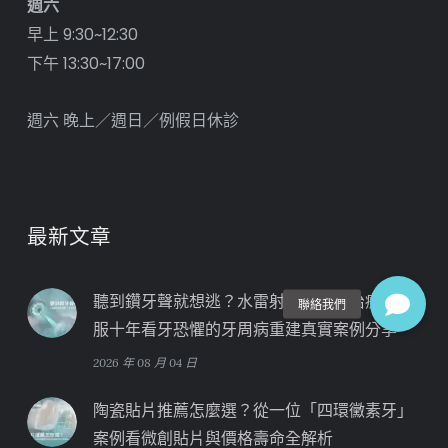
週六
早上 9:30~12:30
下午 13:30~17:00
週六 晚上／週日／例假日休診
最新文章
聽到鑽牙聲就想逃？水雷射結合舒眠治療，克
服十年看牙恐懼的牙周病重建真實案例分享
2026 年 08 月 04 日
陶瓷貼片推薦怎麼選？從一位「四環黴素牙」
案例看微創貼片與價格壽命全解析