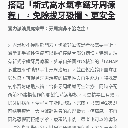
搭配「新式高水氧拿鐵牙周療
程」，免除拔牙恐懼、更安全
實力派演員庹宗華：牙周病非不治之症！
牙周治療不僅限於開刀，也並非每位患者都需要手術，
通常非手術性治療可以很好控制大部分病情。特別是現
有新式拿鐵牙周療程，參考自美國FDA核准的「LANAP
多重雷射輔助非手術牙周治療」，並由悅庭診所團隊加
以改良，可促進牙周治療的穩定性與再生能力。特殊高
氧水雷射輔助技術，合併牙周組織再生治療，同時搭配
術前3D建模製作的客製化清潔導板，可更精準且有效清
除牙周病菌。全程可在舒眠狀態下完成，只需1至2次即
可結束療程，大幅減輕患者的心理壓力、疼痛感，不再
因為恐懼而拒絕求診，療程結束後，患者也可以將客製
化清潔導板帶回家，搭配沖牙機加強保養，避免牙周病