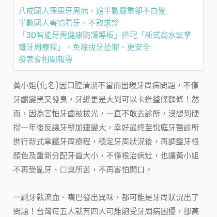
八成國人罹患牙周病，逾半數嚴重卻不自覺
半數國人害怕看牙、不敢求診
「3D智能牙周健康防護導板」搭配「新式高水氧拿
鐵牙周療程」，免除拔牙恐懼、更安全
發表會相關報導
黃小姐(化名)因口腔清潔不當而出現牙周病問題，不僅
牙齦變黑又發臭，牙縫更是大到可以卡進整條麵條！然
而，因為害怕牙齒被拔光，一直不敢去診所，沒想到硬
撐一年後反讓牙縫加速變大，幸好最終至悅庭牙醫診所
進行新式拿鐵牙周療程，穩定牙周狀況後，再調整牙根
顏色及重新分配牙齒大小，不僅根治病灶，也讓黃小姐
不再受亂牙、口臭所苦，不再害怕開口。
一刷牙就流血、嘴巴發出異味，都可能是牙周狀況出了
問題！台灣每五人就有四人可能飽受牙周病困擾，卻高