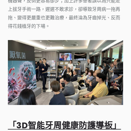
機器聲，反倒更容易卻步；加上許多患者誤以為只能走
上拔牙手術一路，遲遲不敢求診，卻導致牙周病一拖再
拖、變得更嚴重也更難治療，最終淪為牙齒掉光、反而
得花錢植牙的下場。
「
3D
智能牙周健康防護導板」