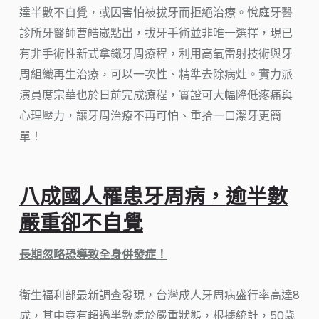
達半數不自覺，或因害怕被拔牙而拒絕治療。悅庭牙醫
診所牙醫師曹皓崴點出，拔牙手術並非唯一選擇，現已
有非手術性新式拿鐵牙周療程，利用高氧雷射技術與牙
周組織再生治療，可以一次性、精準去除病灶。實力派
演員庹宗華也於日前完成療程，實證可大幅降低疼痛與
心理壓力，讓牙周治療不再可怕、重拾一口潔牙更簡
單！
八成國人罹患牙周病，
逾半數
嚴重卻不自覺
長期忽略恐導致全身併發症！
衛生福利部最新調查發現，台灣成人牙周病盛行率高達8
成，其中竟有超過半數處於嚴重狀態，根據統計，50歲