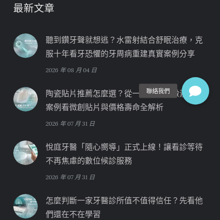
最新文章
聽到鑽牙聲就想逃？水雷射結合舒眠治療，克
服十年看牙恐懼的牙周病重建真實案例分享
2026 年 08 月 04 日
陶瓷貼片推薦怎麼選？從一位「四環黴素牙」
案例看微創貼片與價格壽命全解析
2026 年 07 月 31 日
悅庭牙醫「隨心嚮導」正式上線！讓看診等待
不再焦慮的數位候診服務
2026 年 07 月 31 日
怎麼判斷一家牙醫診所值不值得信任？先看他
們還在不在學習