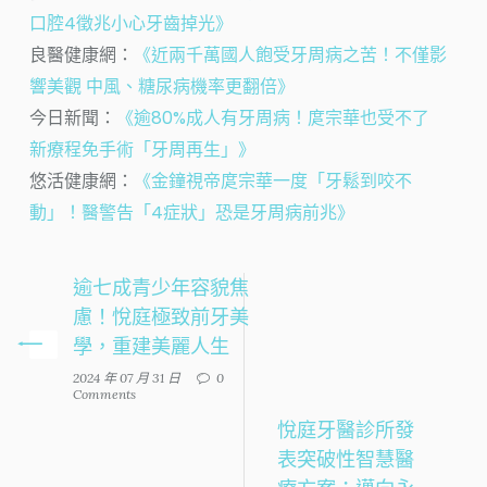
口腔4徵兆小心牙齒掉光》
良醫健康網：
《近兩千萬國人飽受牙周病之苦！不僅影
響美觀 中風、糖尿病機率更翻倍》
今日新聞：
《逾80%成人有牙周病！庹宗華也受不了
新療程免手術「牙周再生」》
悠活健康網：
《金鐘視帝庹宗華一度「牙鬆到咬不
動」！醫警告「4症狀」恐是牙周病前兆》
逾七成青少年容貌焦
慮！悅庭極致前牙美
學，重建美麗人生
2024 年 07 月 31 日
0
Comments
悅庭牙醫診所發
表突破性智慧醫