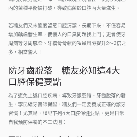
內的菌種平衡被打破，導致病菌於口腔內大量滋生。
若糖友們又未適度留意口腔清潔，長期下來，不僅容易
增加齲齒發生率，使惱人的口臭問題找上門；更會使牙
周病等牙周感染、牙槽骨骨鬆的罹患風險提升2～3倍之
多，相當驚人！
防牙齒脫落 糖友必知這4大
口腔保健要點
為了避免上述口腔疾病，導致牙齦萎縮、牙齒脫落的發
生，李昆縉牙醫師提醒，糖友們一定要養成正確的潔牙
習慣！尤其是，謹記下列4大口腔保健要點，更是日常
自我預防保養的不二法則：