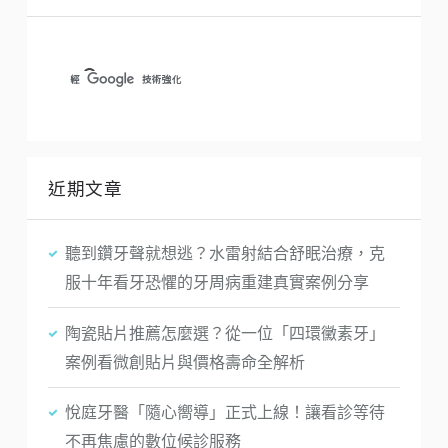
近期文章
聽到鑽牙聲就想逃？水雷射結合舒眠治療，克
服十年看牙恐懼的牙周病重建真實案例分享
陶瓷貼片推薦怎麼選？從一位「四環黴素牙」
案例看微創貼片與價格壽命全解析
悅庭牙醫「隨心嚮導」正式上線！讓看診等待
不再焦慮的數位候診服務