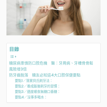
目錄
糖尿病患慎防口腔危機 醫：牙周病、牙槽骨骨鬆
風險增3倍
防牙齒脫落 糖友必知這4大口腔保健要點
要點1／落實貝氏刷牙法：
要點2／養成飯後刷牙的習慣：
要點3／適度嚼食無糖口香糖：
要點4／沒事多喝水：