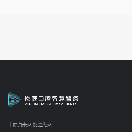
｜健康未來 悅庭先來｜