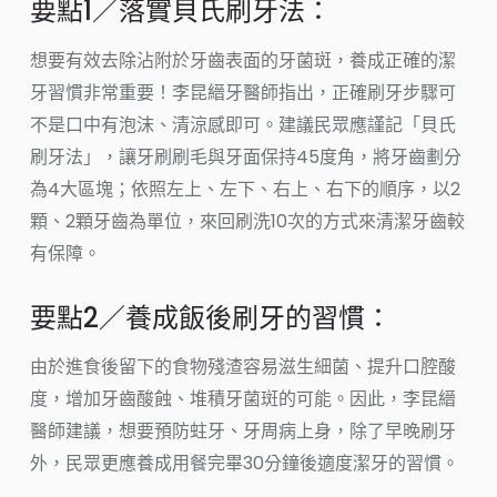
要點1／落實貝氏刷牙法：
想要有效去除沾附於牙齒表面的牙菌斑，養成正確的潔
牙習慣非常重要！李昆縉牙醫師指出，正確刷牙步驟可
不是口中有泡沫、清涼感即可。建議民眾應謹記「貝氏
刷牙法」，讓牙刷刷毛與牙面保持45度角，將牙齒劃分
為4大區塊；依照左上、左下、右上、右下的順序，以2
顆、2顆牙齒為單位，來回刷洗10次的方式來清潔牙齒較
有保障。
要點2／養成飯後刷牙的習慣：
由於進食後留下的食物殘渣容易滋生細菌、提升口腔酸
度，增加牙齒酸蝕、堆積牙菌斑的可能。因此，李昆縉
醫師建議，想要預防蛀牙、牙周病上身，除了早晚刷牙
外，民眾更應養成用餐完畢30分鐘後適度潔牙的習慣。