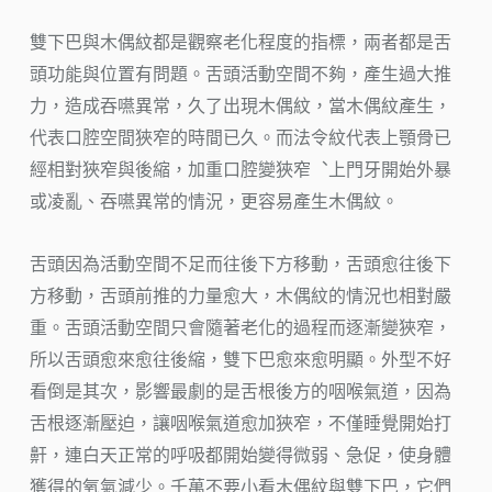
雙下巴與木偶紋都是觀察老化程度的指標，兩者都是舌
頭功能與位置有問題。舌頭活動空間不夠，產生過大推
力，造成吞嚥異常，久了出現木偶紋，當木偶紋產生，
代表口腔空間狹窄的時間已久。而法令紋代表上顎骨已
經相對狹窄與後縮，加重口腔變狹窄︑上門牙開始外暴
或凌亂、吞嚥異常的情況，更容易產生木偶紋。
舌頭因為活動空間不足而往後下方移動，舌頭愈往後下
方移動，舌頭前推的力量愈大，木偶紋的情況也相對嚴
重。舌頭活動空間只會隨著老化的過程而逐漸變狹窄，
所以舌頭愈來愈往後縮，雙下巴愈來愈明顯。外型不好
看倒是其次，影響最劇的是舌根後方的咽喉氣道，因為
舌根逐漸壓迫，讓咽喉氣道愈加狹窄，不僅睡覺開始打
鼾，連白天正常的呼吸都開始變得微弱、急促，使身體
獲得的氧氣減少。千萬不要小看木偶紋與雙下巴，它們