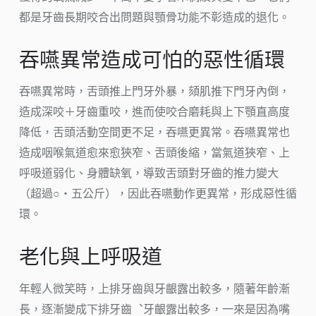
都是牙齒長期咬合出問題與顎骨功能不彰造成的退化。
吞嚥異常造成可怕的惡性循環
吞嚥異常時，舌頭推上門牙外暴，頦肌推下門牙內倒，
造成深咬＋牙齒重咬，進而使咬合磨耗與上下顎直高度
降低，舌頭活動空間更不足，吞嚥更異常。吞嚥異常也
造成咽喉氣道愈來愈狹窄、舌頭後縮，當氣道狹窄、上
呼吸道弱化、身體缺氧，導致舌頭對牙齒的推力變大
（超過○‧五公斤），因此吞嚥動作更異常，形成惡性循
環。
老化與上呼吸道
年輕人微笑時，上排牙齒與牙齦露出較多，隨著年齡漸
長，逐漸變成下排牙齒︑牙齦露出較多，一來是因為嘴