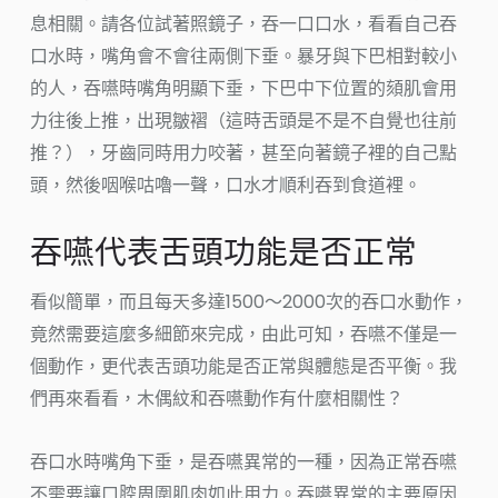
息相關。請各位試著照鏡子，吞一口口水，看看自己吞
口水時，嘴角會不會往兩側下垂。暴牙與下巴相對較小
的人，吞嚥時嘴角明顯下垂，下巴中下位置的頦肌會用
力往後上推，出現皺褶（這時舌頭是不是不自覺也往前
推？），牙齒同時用力咬著，甚至向著鏡子裡的自己點
頭，然後咽喉咕嚕一聲，口水才順利吞到食道裡。
吞嚥代表舌頭功能是否正常
看似簡單，而且每天多達1500～2000次的吞口水動作，
竟然需要這麼多細節來完成，由此可知，吞嚥不僅是一
個動作，更代表舌頭功能是否正常與體態是否平衡。我
們再來看看，木偶紋和吞嚥動作有什麼相關性？
吞口水時嘴角下垂，是吞嚥異常的一種，因為正常吞嚥
不需要讓口腔周圍肌肉如此用力。吞嚥異常的主要原因