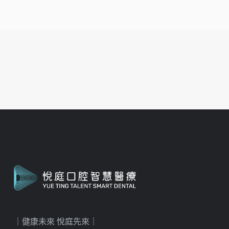
｜健康未來 悅庭先來｜