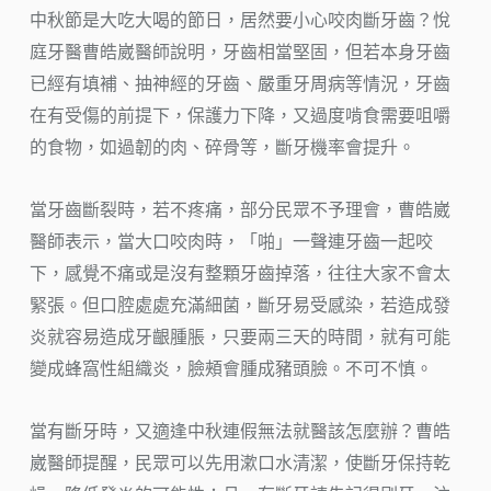
中秋節是大吃大喝的節日，居然要小心咬肉斷牙齒？悅
庭牙醫曹皓崴醫師說明，牙齒相當堅固，但若本身牙齒
已經有填補、抽神經的牙齒、嚴重牙周病等情況，牙齒
在有受傷的前提下，保護力下降，又過度啃食需要咀嚼
的食物，如過韌的肉、碎骨等，斷牙機率會提升。
當牙齒斷裂時，若不疼痛，部分民眾不予理會，曹皓崴
醫師表示，當大口咬肉時，「啪」一聲連牙齒一起咬
下，感覺不痛或是沒有整顆牙齒掉落，往往大家不會太
緊張。但口腔處處充滿細菌，斷牙易受感染，若造成發
炎就容易造成牙齦腫脹，只要兩三天的時間，就有可能
變成蜂窩性組織炎，臉頰會腫成豬頭臉。不可不慎。
當有斷牙時，又適逢中秋連假無法就醫該怎麼辦？曹皓
崴醫師提醒，民眾可以先用漱口水清潔，使斷牙保持乾