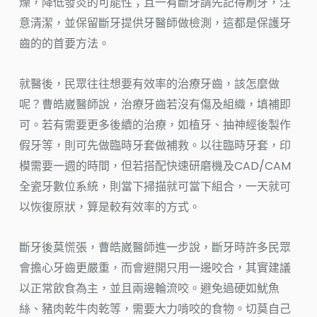
燥，降低發炎的可能性；且一有斷牙請先記得刷牙，注
意清潔，並保留斷牙提供牙醫師做檢測，這都是保護牙
齒的的首要方法。
就醫後，民眾往往想要有效率的治療牙齒，該怎麼做
呢？曹皓崴醫師說，治療牙齒若沒有傷及組織，填補即
可。若有需要更多後續的治療，如植牙、抽神經後製作
假牙等，則可先做臨時牙套做補救。以往臨時牙套，印
模需要一週的時間，但若搭配快速研磨機及CAD/CAM
全瓷牙數位系統，則當下掃描就可當下組合，一天就可
以恢復原狀，算是較有效率的方式。
斷牙後莫慌張，曹皓崴醫師進一步說，斷牙時許多民眾
會擔心牙齒更嚴重，而會避開只用一邊咬合，其實建議
以正常飲食為主，並且兩邊輪流咬。避免過硬如魷魚
絲、豬肉乾牛肉乾等，需要大力啃咬的食物。切莫自己