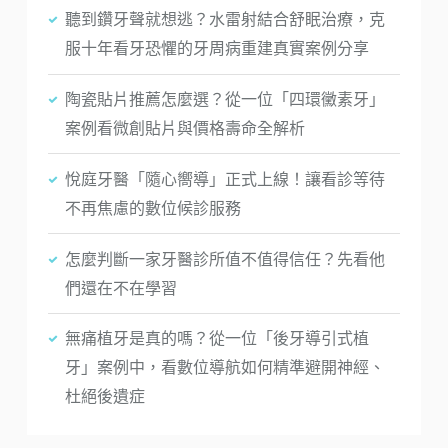
聽到鑽牙聲就想逃？水雷射結合舒眠治療，克
服十年看牙恐懼的牙周病重建真實案例分享
陶瓷貼片推薦怎麼選？從一位「四環黴素牙」
案例看微創貼片與價格壽命全解析
悅庭牙醫「隨心嚮導」正式上線！讓看診等待
不再焦慮的數位候診服務
怎麼判斷一家牙醫診所值不值得信任？先看他
們還在不在學習
無痛植牙是真的嗎？從一位「後牙導引式植
牙」案例中，看數位導航如何精準避開神經、
杜絕後遺症