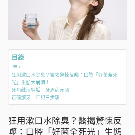
目錄
狂用漱口水除臭？醫揭驚悚反噬：口腔「好菌全死
光」生態大崩潰！
死角藏污納垢 牙周病元凶
正確潔牙 牢記三步驟
狂用漱口水除臭？醫揭驚悚反
噬：口腔「好菌全死光」生態