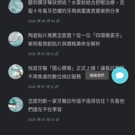
聽到鑽牙聲就想逃？水雷射結合舒眠治療，克
服十年看牙恐懼的牙周病重建真實案例分享
2026 年 08 月 04 日
陶瓷貼片推薦怎麼選？從一位「四環黴素牙」
案例看微創貼片與價格壽命全解析
2026 年 07 月 31 日
悅庭牙醫「隨心嚮導」正式上線！讓看診等待
不再焦慮的數位候診服務
2026 年 07 月 31 日
怎麼判斷一家牙醫診所值不值得信任？先看他
們還在不在學習
2026 年 07 月 30 日