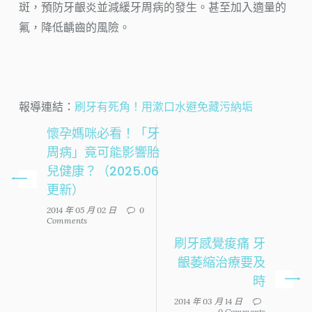
斑，預防牙齦炎並減緩牙周病的發生。甚至加入適量的
氟，降低齲齒的風險。
報導連結：
刷牙有死角！用漱口水避免藏污納垢
懷孕媽咪必看！「牙
周病」竟可能影響胎
兒健康？（2025.06
更新）
2014 年 05 月 02 日
0
Comments
刷牙感覺痠痛 牙
齦萎縮治療要及
時
2014 年 03 月 14 日
0 Comments