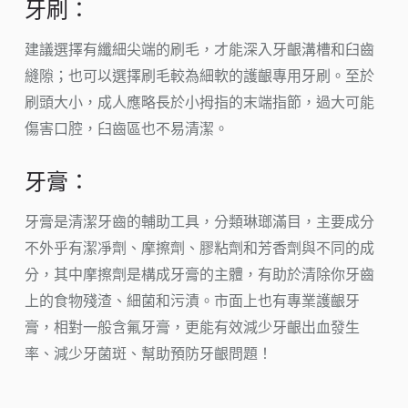
牙刷：
建議選擇有纖細尖端的刷毛，才能深入牙齦溝槽和臼齒
縫隙；也可以選擇刷毛較為細軟的護齦專用牙刷。至於
刷頭大小，成人應略長於小拇指的末端指節，過大可能
傷害口腔，臼齒區也不易清潔。
牙膏：
牙膏是清潔牙齒的輔助工具，分類琳瑯滿目，主要成分
不外乎有潔凈劑、摩擦劑、膠粘劑和芳香劑與不同的成
分，其中摩擦劑是構成牙膏的主體，有助於清除你牙齒
上的食物殘渣、細菌和污漬。市面上也有專業護齦牙
膏，相對一般含氟牙膏，更能有效減少牙齦出血發生
率、減少牙菌斑、幫助預防牙齦問題！