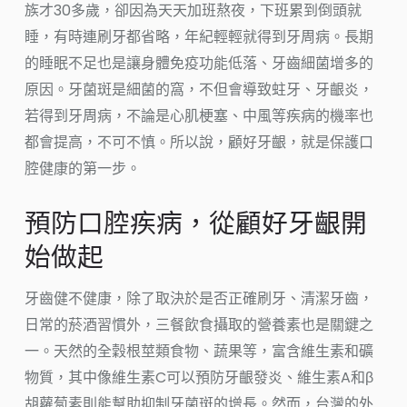
族才30多歲，卻因為天天加班熬夜，下班累到倒頭就
睡，有時連刷牙都省略，年紀輕輕就得到牙周病。長期
的睡眠不足也是讓身體免疫功能低落、牙齒細菌增多的
原因。牙菌斑是細菌的窩，不但會導致蛀牙、牙齦炎，
若得到牙周病，不論是心肌梗塞、中風等疾病的機率也
都會提高，不可不慎。所以說，顧好牙齦，就是保護口
腔健康的第一步。
預防口腔疾病，從顧好牙齦開
始做起
牙齒健不健康，除了取決於是否正確刷牙、清潔牙齒，
日常的菸酒習慣外，三餐飲食攝取的營養素也是關鍵之
一。天然的全穀根莖類食物、蔬果等，富含維生素和礦
物質，其中像維生素C可以預防牙齦發炎、維生素A和β
胡蘿蔔素則能幫助抑制牙菌斑的增長。然而，台灣的外