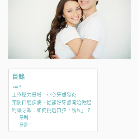
目錄
工作壓力暴增！小心牙齦發炎
預防口腔疾病，從顧好牙齦開始做起
呵護牙齦：如何挑選口腔「護具」？
牙刷：
牙膏：