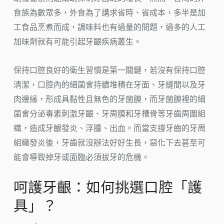
食族為數眾多，外食為了講求省時、省成本，多半是加
工食品烹煮而成，調味料也有過量的問題，過多的人工
加味劑就有可能引起牙齦疾病叢生。
保持口腔良好的衛生習慣是第一關鍵，若沒有保持口腔
清潔，口腔內的細菌會持續堆積在牙面、牙縫間以及牙
肉邊緣，形成具黏性且無色的牙菌膜，而牙菌膜裡的細
菌會分泌毒素刺激牙齦、牙周膜和牙槽骨等牙齒周圍組
織，造成牙齦發炎、浮腫、出血。而當支撐牙齒的牙周
組織發炎後，牙齒就沒辦法好好生長，惡化下去甚至可
能會導致掉牙或面臨必須拔牙的危機。
呵護牙齦：如何挑選口腔「護
具」？