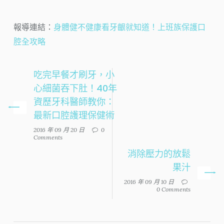
報導連結：
身體健不健康看牙齦就知道！上班族保護口
腔全攻略
吃完早餐才刷牙，小
心細菌吞下肚！40年
資歷牙科醫師教你：
最新口腔護理保健術
2016 年 09 月 20 日
0
Comments
消除壓力的放鬆
果汁
2016 年 09 月 10 日
0 Comments