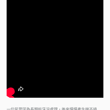
一位民眾因為長期蛀牙沒處理，後來慢慢產生喘不過