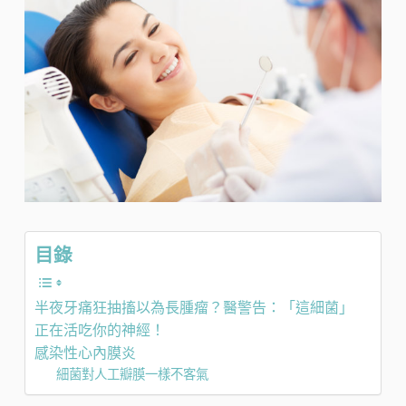
目錄
半夜牙痛狂抽搐以為長腫瘤？醫警告：「這細菌」
正在活吃你的神經！
感染性心內膜炎
細菌對人工瓣膜一樣不客氣