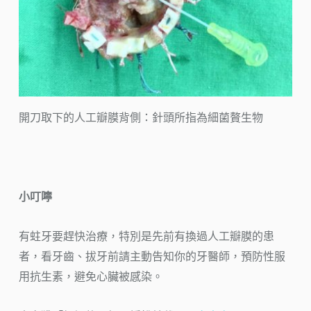
開刀取下的人工瓣膜背側：針頭所指為細菌贅生物
小叮嚀
有蛀牙要趕快治療，特別是先前有換過人工瓣膜的患
者，看牙齒、拔牙前請主動告知你的牙醫師，預防性服
用抗生素，避免心臟被感染。