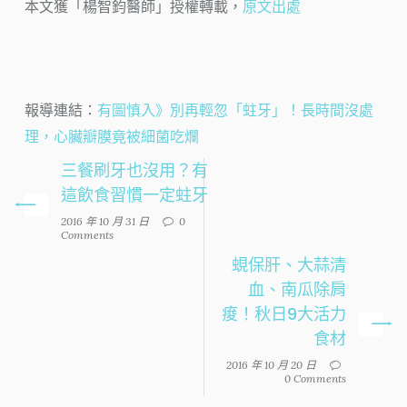
本文獲「楊智鈞醫師」授權轉載，
原文出處
報導連結：
有圖慎入》別再輕忽「蛀牙」！長時間沒處
理，心臟瓣膜竟被細菌吃爛
三餐刷牙也沒用？有
這飲食習慣一定蛀牙
2016 年 10 月 31 日
0
Comments
蜆保肝、大蒜清
血、南瓜除肩
痠！秋日9大活力
食材
2016 年 10 月 20 日
0 Comments