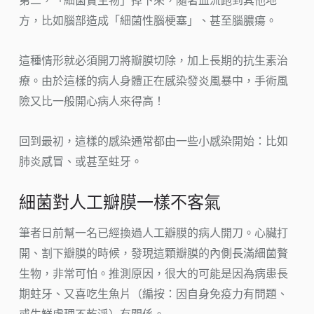
第二，「細菌贅生物」掉下來，隨著血流跑到其他地
方，比如腦部造成「細菌性腦梗塞」、甚至腦膿瘍。
這種情形就必須開刀將瓣膜切除，加上長期的抗生素治
療。由於這樣的病人身體正在感染發炎風暴中，手術風
險又比一般開心病人來得高！
回到最初，這樣的感染通常都由一些小感染開始：比如
肺炎感冒、或甚至蛀牙。
細菌對人工瓣膜一樣不客氣
筆者日前幫一名已經換過人工瓣膜的病人開刀。心臟打
開、割下瓣膜的時候，發現這顆瓣膜的內側長滿細菌贅
生物，非常可怕。推測原因，很大的可能是因為病患長
期蛀牙、又喜吃生魚片（編按：因自身免疫力有問題、