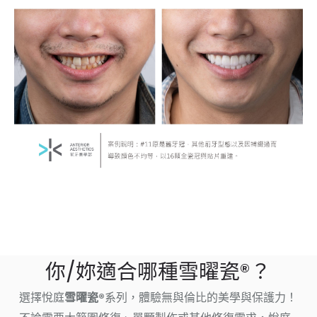
你/妳適合哪種雪曜瓷®？
選擇悅庭
雪曜瓷®
系列，體驗無與倫比的美學與保護力！