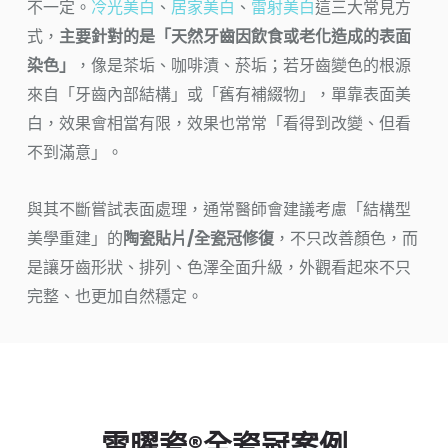
不一定。
冷光美白
、
居家美白
、
雷射美白
這三大常見方
式，
主要針對的是「天然牙齒因飲食或老化造成的表面
染色」
，像是茶垢、咖啡漬、菸垢；若牙齒變色的根源
來自「牙齒內部結構」或「舊有補綴物」，單靠表面美
白，效果會相當有限，效果也常常「看得到改變、但看
不到滿意」。
與其不斷嘗試表面處理，通常醫師會建議考慮「結構型
美學重建」的
陶瓷貼片/全瓷冠修復
，不只改善顏色，而
是讓牙齒形狀、排列、色澤全面升級，外觀看起來不只
完整、也更加自然穩定。
雪曜瓷®全瓷冠案例