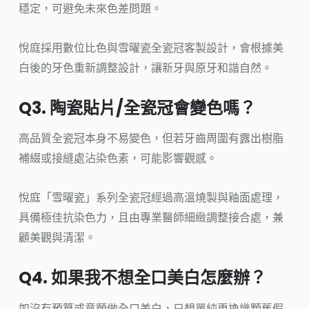
穩定，可避免未來色差問題。
悅庭採用數位比色與雪曜瓷全瓷冠客製設計，會根據美
白後的牙色重新調整設計，讓新牙與原牙和諧自然。
Q3. 陶瓷貼片/全瓷冠會變色嗎？
高品質全瓷冠本身不易變色，但若牙齒周圍有露出樹脂
補綴或接縫處沾染色素，可能影響觀感。
悅庭「雪曜瓷」系列全瓷冠經過高溫燒製與釉面處理，
具備極佳抗染色力，且由專業醫師細緻調整接合處，兼
顧美觀與清潔。
Q4. 如果我不想全口美白怎麼辦？
如沒有預算或意願做全口美白，只想單純更換幾顆舊假