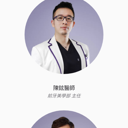
陳鉉醫師
前牙美學部 主任