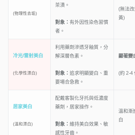
茶漬。
(無法
(物理性去垢)
黃)
對象：
有外因性染色習慣
者。
利用藥劑滲透牙釉質，分
冷光/雷射美白
解深層色素。
顯著變
對象：
追求明顯變白、重
(約 2-
(化學性漂白)
要場合急救。
配戴客製化牙托與低濃度
居家美白
藥劑，居家操作。
溫和漸
白
對象：
維持美白效果、敏
(溫和漂白)
感性牙齒。