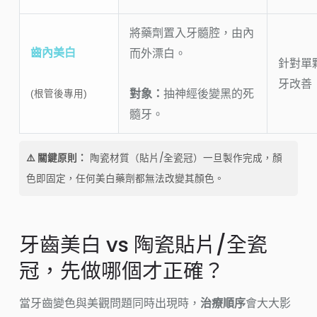
將藥劑置入牙髓腔，由內
齒內美白
而外漂白。
針對單
牙改善
對象：
抽神經後變黑的死
(根管後專用)
髓牙。
⚠️ 關鍵原則：
陶瓷材質（貼片/全瓷冠）一旦製作完成，顏
色即固定，任何美白藥劑都無法改變其顏色。
牙齒美白 vs 陶瓷貼片/全瓷
冠，先做哪個才正確？
當牙齒變色與美觀問題同時出現時，
治療順序
會大大影