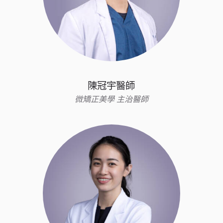
陳冠宇醫師
微矯正美學 主治醫師