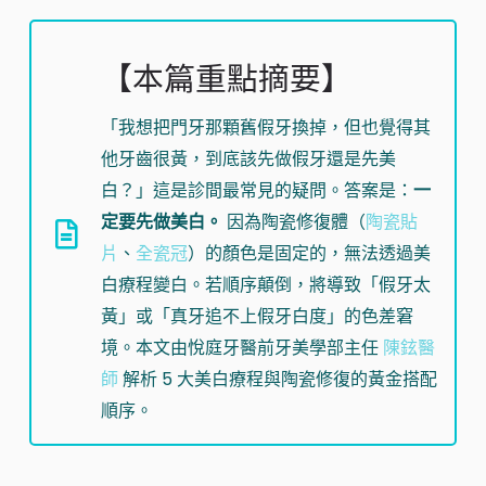
【本篇重點摘要】
「我想把門牙那顆舊假牙換掉，但也覺得其
他牙齒很黃，到底該先做假牙還是先美
白？」這是診間最常見的疑問。答案是：
一
定要先做美白。
因為陶瓷修復體（
陶瓷貼
片
、
全瓷冠
）的顏色是固定的，無法透過美
白療程變白。若順序顛倒，將導致「假牙太
黃」或「真牙追不上假牙白度」的色差窘
境。本文由悅庭牙醫前牙美學部主任
陳鉉醫
師
解析 5 大美白療程與陶瓷修復的黃金搭配
順序。