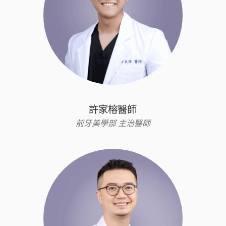
許家榕醫師
前牙美學部 主治醫師