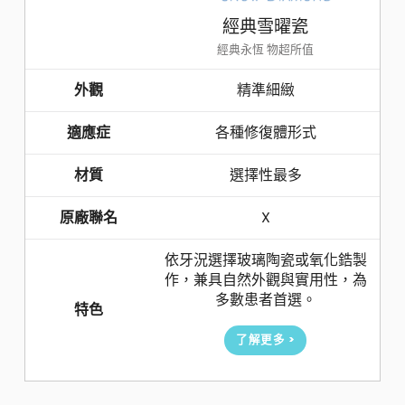
經典雪曜瓷
經典永恆 物超所值
外觀
精準細緻
適應症
各種修復體形式
材質
選擇性最多
原廠聯名
X
依牙況選擇玻璃陶瓷或氧化鋯製
作，兼具自然外觀與實用性，為
多數患者首選。
特色
了解更多 >