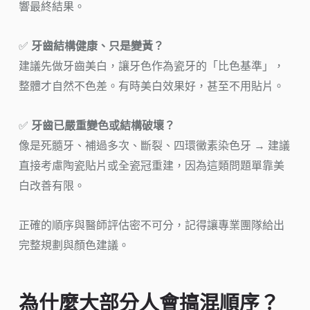
響最終結果。
✅
牙齒結構健康、只是變黃？
建議先做牙齒美白，讓牙色作為瓷牙的「比色基準」，
整體才自然不色差。有時美白效果好，甚至不用貼片。
✅
牙齒已嚴重變色或結構破壞？
像是死髓牙、補過多次、斷裂、四環黴素染色牙 → 建議
直接考慮陶瓷貼片或全瓷冠重建，因為這類問題單靠美
白改善有限。
正確的順序與醫師評估密不可分，記得讓專業團隊給出
完整規劃與顏色建議。
為什麼大部分人會搞混順序？