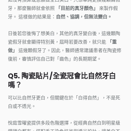
牙，那麼醫師就會依照
「目前的真牙顏色」
來製作假
牙。 這樣做的結果是：
自然、協調，但無法變白。
日後若您後悔了想美白，其他的真牙變白後，這幾顆陶
瓷假牙就會顯得特別黃，屆時若要改善，就只能
「重
做」
這幾顆假牙了。因此，醫師通常建議患者在陶瓷修
復前，審慎評估自己對「齒色」的長期期望。
Q5. 陶瓷貼片/全瓷冠會比自然牙白
嗎？
可以比自然牙更白，但關鍵在於「白得自然」，不是死
白或不透光。
悅庭雪曜瓷提供多段色階選擇，從經典自然白到明星級