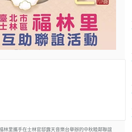
士林福林里攜手在士林官邸露天音樂台舉辦的中秋睦鄰聯誼