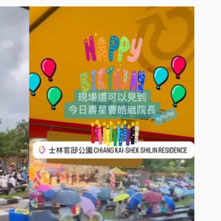
（Biofilm，又稱生物被膜、菌
健康護理更舒適
術，參加者在後續的洗牙過程中將體驗日本NSK和德國
。這些設備專注於降低清潔過程中的不適感，加上瑞士EMS的溫和
，這些貼心服務在活動後的診療中更廣受好評。