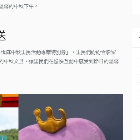
溫馨的中秋下午。
送
24悅庭中秋里民活動專案特別券」，里民們紛紛合影留
的中秋文旦，讓里民們在愉快互動中感受到節日的溫馨