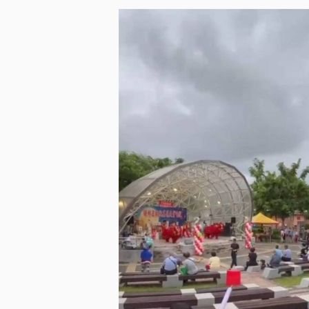
及牙齦溝內的生物膜
膜，是微 [...]
閱讀更多
低疼痛護理，讓
活動專案還涵蓋了悅庭的低疼痛清潔技
Dentsply Sirona的專業設備
噴砂技術，給予患者更舒適的清潔體驗