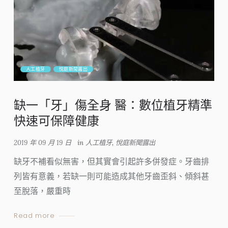
人工植牙
悅庭新聞露出
缺一「牙」傷全身 醫：數位植牙精準
快速可保障健康
2019 年 09 月 19 日
in
人工植牙
,
悅庭新聞露出
缺牙不補看似無害，但其實會引起許多併發症。牙齒排
列皆有意義，若缺一則可能造成其他牙齒歪斜、傾斜甚
至脫落，嚴重時
Read more