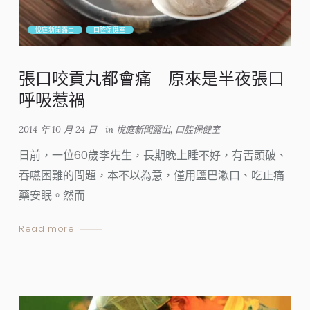
悅庭新聞露出
口腔保健室
張口咬貢丸都會痛 原來是半夜張口
呼吸惹禍
2014 年 10 月 24 日
in
悅庭新聞露出
,
口腔保健室
日前，一位60歲李先生，長期晚上睡不好，有舌頭破、
吞嚥困難的問題，本不以為意，僅用鹽巴漱口、吃止痛
藥安眠。然而
Read more