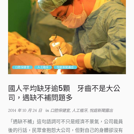
口腔保健室
人工植牙
悅庭新聞露出
國人平均缺牙逾5顆 牙齒不是大公
司，遇缺不補問題多
2014 年 10 月 24 日
in
口腔保健室
,
人工植牙
,
悅庭新聞露出
「遇缺不補」這句語詞可不只是經濟不景氣，公司裁員
後的行話，民眾會抱怨大公司，但對自己的身體卻沒有