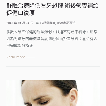
舒眠治療降低看牙恐懼 術後營養補給
促傷口復原
2014 年 10 月 24 日
in
口腔保健室
,
悅庭新聞露出
多數人牙齒保健的觀念薄弱，非迫不得已不看牙，也常
因為對鑽牙的器械噪音感到恐懼而拒看牙醫；甚至有人
已完成部分植牙
Read more