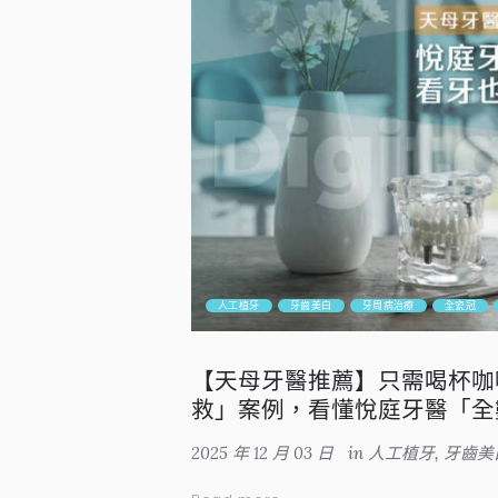
人工植牙
牙齒美白
牙周病治療
全瓷冠
【天母牙醫推薦】只需喝杯咖
救」案例，看懂悅庭牙醫「全
2025 年 12 月 03 日
in
人工植牙
,
牙齒美