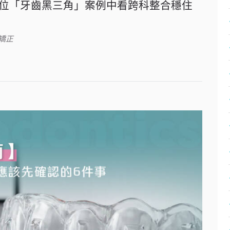
位「牙齒黑三角」案例中看跨科整合穩住
矯正