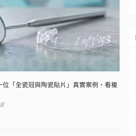
從一位「全瓷冠與陶瓷貼片」真實案例，看複
正