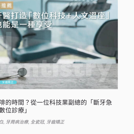
牙齒矯正
啡的時間？從一位科技業副總的「斷牙急
數位診療」
白
,
牙周病治療
,
全瓷冠
,
牙齒矯正