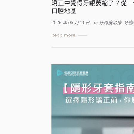
矯正中覺得牙齦萎縮了？從一
口腔地基
2026 年 05 月 13 日
in
牙周病治療
,
牙齒
Read more