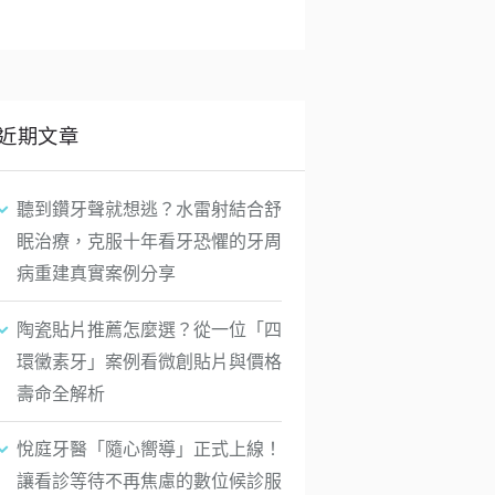
近期文章
聽到鑽牙聲就想逃？水雷射結合舒
眠治療，克服十年看牙恐懼的牙周
病重建真實案例分享
陶瓷貼片推薦怎麼選？從一位「四
環黴素牙」案例看微創貼片與價格
壽命全解析
悅庭牙醫「隨心嚮導」正式上線！
讓看診等待不再焦慮的數位候診服