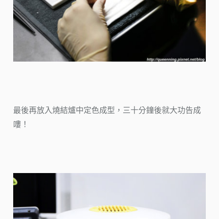
最後再放入燒結爐中定色成型，三十分鐘後就大功告成
嘍！