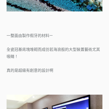
一整面由製作假牙的材料—
全瓷冠基底塊堆砌而成彷若海浪般的大型裝置藝術尤其
吸睛！
真的是超級有創意的設計啊