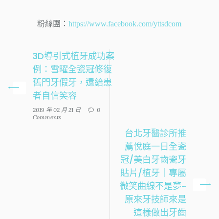
粉絲團：
https://www.facebook.com/yttsdcom
3D導引式植牙成功案
例：雪曜全瓷冠修復
舊門牙假牙，還給患
者自信笑容
2019 年 02 月 21 日
0
Comments
台北牙醫診所推
薦悅庭一日全瓷
冠/美白牙齒瓷牙
貼片/植牙｜專屬
微笑曲線不是夢~
原來牙技師來是
這樣做出牙齒