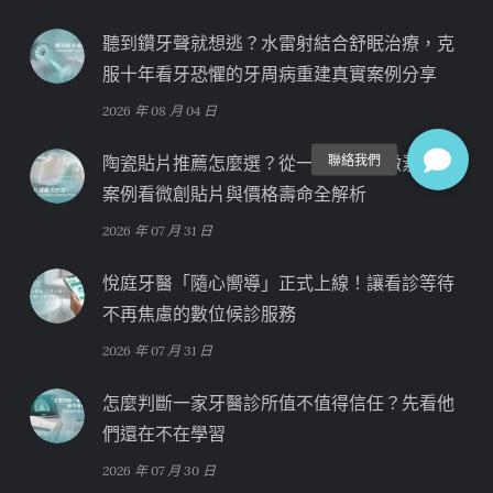
聽到鑽牙聲就想逃？水雷射結合舒眠治療，克
服十年看牙恐懼的牙周病重建真實案例分享
2026 年 08 月 04 日
陶瓷貼片推薦怎麼選？從一位「四環黴素牙」
案例看微創貼片與價格壽命全解析
2026 年 07 月 31 日
悅庭牙醫「隨心嚮導」正式上線！讓看診等待
不再焦慮的數位候診服務
2026 年 07 月 31 日
怎麼判斷一家牙醫診所值不值得信任？先看他
們還在不在學習
2026 年 07 月 30 日