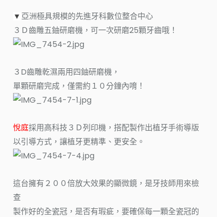
亞洲極具規模
的先進牙科數位整合中心
▼
３Ｄ齒雕五鈾研磨機，可一次研磨25顆牙齒哦！
３D齒雕乾濕兩用四鈾研磨機，
單顆研磨完成，僅需約１０分鐘內唷！
悅庭
採用高科技３Ｄ列印機，搭配製作出植牙手術導版
以引導方式，讓植牙更精準、更安全。
這台擁有２００倍放大效果的顯微鏡，是牙技師用來檢
查
製作好的全瓷冠，是否有瑕疵，要確保每一顆全瓷冠的