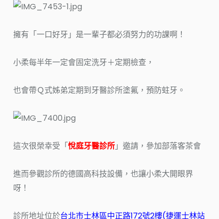
擁有「一口好牙」是一輩子都必須努力的功課啊！
小柔每半年一定會固定洗牙＋定期檢查，
也會帶Ｑ式姊弟定期到牙醫診所塗氟，預防蛀牙。
這次很榮幸受「
悅庭牙醫診所
」邀請，參加部落客茶會
進而參觀診所的德國高科技設備，也讓小柔大開眼界
呀！
診所地址位於
台北市士林區中正路172號2樓(捷運士林站