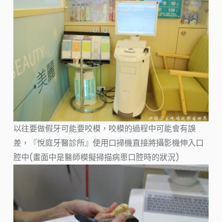
以往要做假牙可能要咬模，咬模的過程中可能會有誤
差，『悅庭牙醫診所』使用口掃機直接將攝影機伸入口
腔中(畫面中是醫師模擬掃描病患口腔時的狀況)