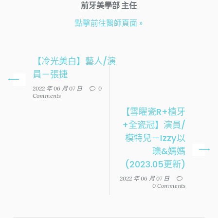
前牙美學部 主任
點擊前往醫師頁面 »
【冷光美白】藝人/演
員－張捷
2022 年 06 月 07 日
0
Comments
【雪矅瓷R+植牙
+全瓷冠】演員/
模特兒－Izzy以
瓅&媽媽
(2023.05更新)
2022 年 06 月 07 日
0 Comments