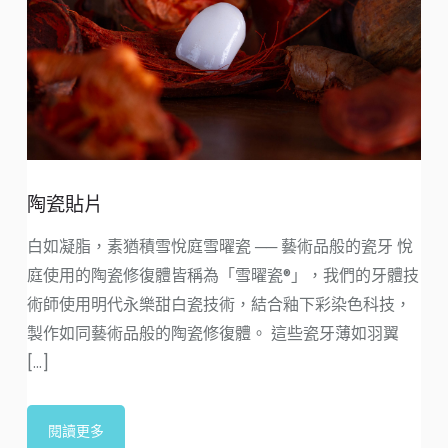
陶瓷貼片
白如凝脂，素猶積雪悅庭雪曜瓷 ── 藝術品般的瓷牙 悅
庭使用的陶瓷修復體皆稱為「雪曜瓷®」，我們的牙體技
術師使用明代永樂甜白瓷技術，結合釉下彩染色科技，
製作如同藝術品般的陶瓷修復體。 這些瓷牙薄如羽翼
[...]
閱讀更多