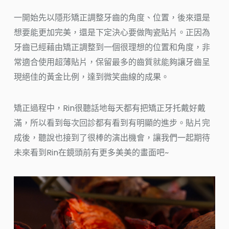
一開始先以隱形矯正調整牙齒的角度、位置，後來還是
想要能更加完美，還是下定決心要做陶瓷貼片。正因為
牙齒已經藉由矯正調整到一個很理想的位置和角度，非
常適合使用超薄貼片，保留最多的齒質就能夠讓牙齒呈
現絕佳的黃金比例，達到微笑曲線的成果。
矯正過程中，Rin很聽話地每天都有把矯正牙托戴好戴
滿，所以看到每次回診都有看到有明顯的進步。貼片完
成後，聽說也接到了很棒的演出機會，讓我們一起期待
未來看到Rin在鏡頭前有更多美美的畫面吧~