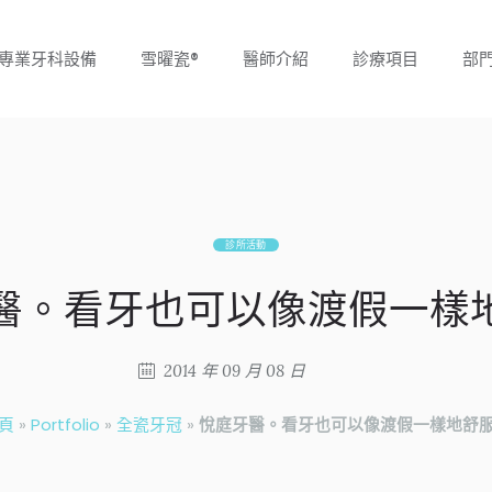
專業牙科設備
雪曜瓷®
醫師介紹
診療項目
部
診所活動
醫。看牙也可以像渡假一樣
2014 年 09 月 08 日
頁
»
Portfolio
»
全瓷牙冠
»
悅庭牙醫。看牙也可以像渡假一樣地舒