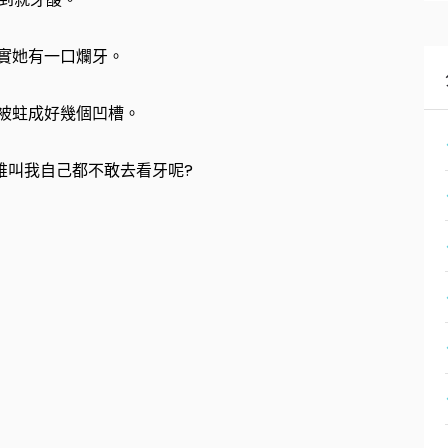
實她有一口爛牙。
被蛀成好幾個凹槽。
誰叫我自己都不敢去看牙呢?