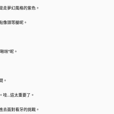
是走夢幻風格的紫色。
點像頭等艙呢。
”啾咪”呢。
間。
。哇….這太重要了。
進去面對看牙的挑戰。