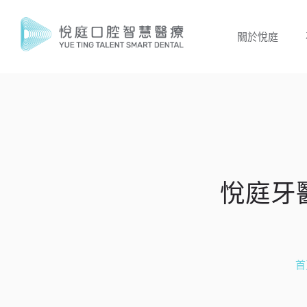
關於悅庭
悅庭牙
首