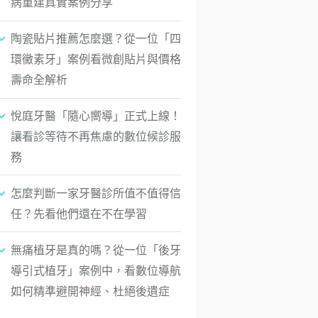
病重建真實案例分享
陶瓷貼片推薦怎麼選？從一位「四
環黴素牙」案例看微創貼片與價格
壽命全解析
悅庭牙醫「隨心嚮導」正式上線！
讓看診等待不再焦慮的數位候診服
務
怎麼判斷一家牙醫診所值不值得信
任？先看他們還在不在學習
無痛植牙是真的嗎？從一位「後牙
導引式植牙」案例中，看數位導航
如何精準避開神經、杜絕後遺症