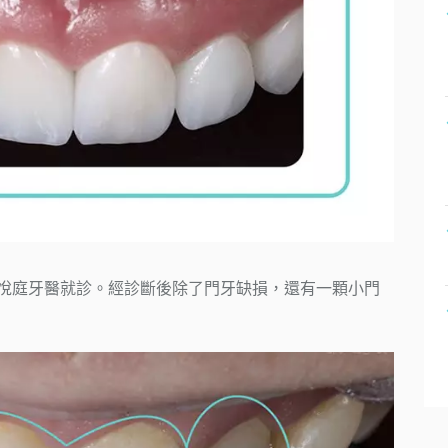
悅庭牙醫就診。經診斷後除了門牙缺損，還有一顆小門