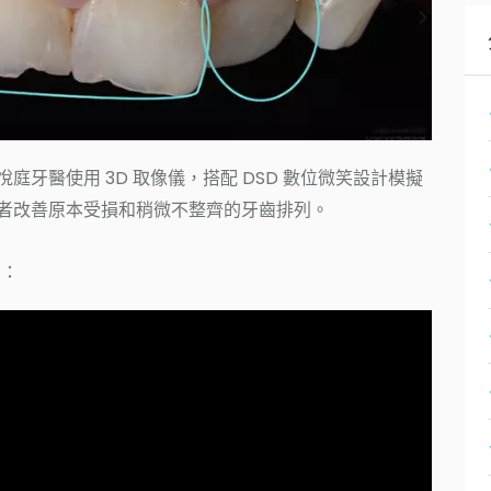
牙醫使用 3D 取像儀，搭配 DSD 數位微笑設計模擬
者改善原本受損和稍微不整齊的牙齒排列。
片：