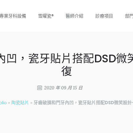
專業牙科設備
雪曜瓷®
醫師介紹
診療項目
部
內凹，瓷牙貼片搭配DSD微
復
2020 年 09 月 15 日
olio
»
陶瓷貼片
»
牙齒破損和門牙內凹，瓷牙貼片搭配DSD微笑設計