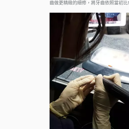
齒做更精緻的細修，將牙齒依照當初比