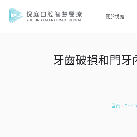
關於悅庭
牙齒破損和門牙
首頁
»
Portf