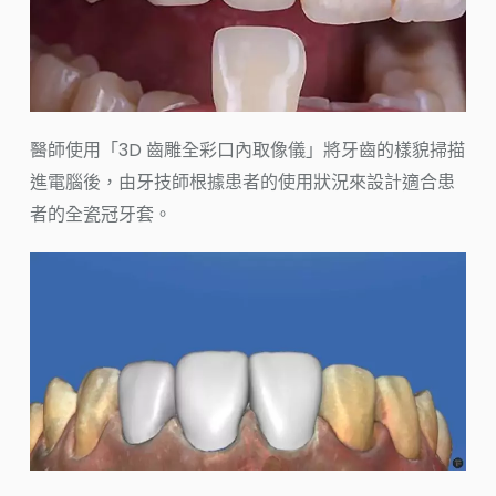
醫師使用「3D 齒雕全彩口內取像儀」將牙齒的樣貌掃描
進電腦後，由牙技師根據患者的使用狀況來設計適合患
者的全瓷冠牙套。