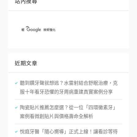
站內搜尋
近期文章
聽到鑽牙聲就想逃？水雷射結合舒眠治療，克
服十年看牙恐懼的牙周病重建真實案例分享
陶瓷貼片推薦怎麼選？從一位「四環黴素牙」
案例看微創貼片與價格壽命全解析
悅庭牙醫「隨心嚮導」正式上線！讓看診等待