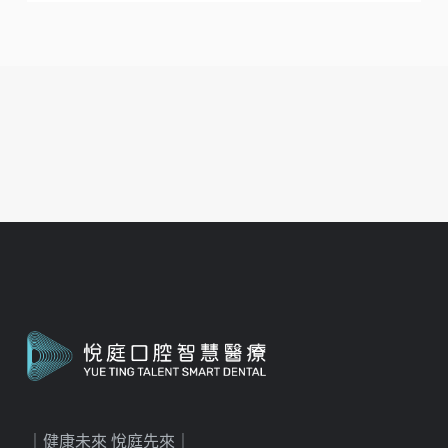
｜健康未來 悅庭先來｜