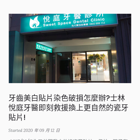
牙齒美白貼片染色破損怎麼辦?士林
悅庭牙醫即刻救援換上更自然的瓷牙
貼片!
Started
2020 年 09 月 12 日