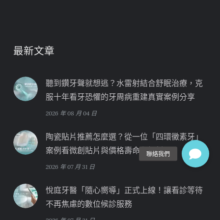
最新文章
聽到鑽牙聲就想逃？水雷射結合舒眠治療，克
服十年看牙恐懼的牙周病重建真實案例分享
2026 年 08 月 04 日
陶瓷貼片推薦怎麼選？從一位「四環黴素牙」
案例看微創貼片與價格壽命全解析
2026 年 07 月 31 日
悅庭牙醫「隨心嚮導」正式上線！讓看診等待
不再焦慮的數位候診服務