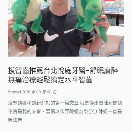
拔智齒推薦台北悅庭牙醫-舒眠麻醉
無痛治療輕鬆搞定水平智齒
Started
2019 年 09 月 06 日
沒想到搬移到新網站的第一篇文章 就是從出賣陳妞開始
不愧是我的文章，習慣以作弄陳妞為樂(笑) 陳妞一直是
無法看