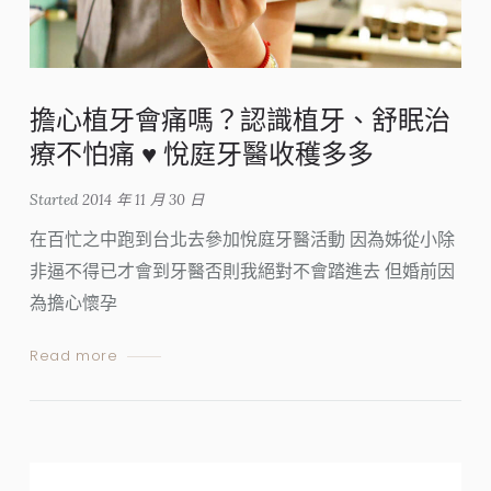
擔心植牙會痛嗎？認識植牙、舒眠治
療不怕痛 ♥ 悅庭牙醫收穫多多
Started
2014 年 11 月 30 日
在百忙之中跑到台北去參加悅庭牙醫活動 因為姊從小除
非逼不得已才會到牙醫否則我絕對不會踏進去 但婚前因
為擔心懷孕
Read more