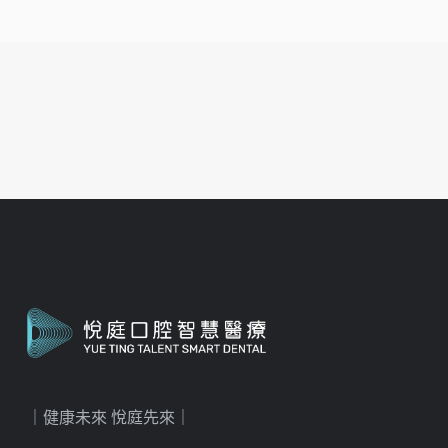
｜健康未來 悅庭先來｜