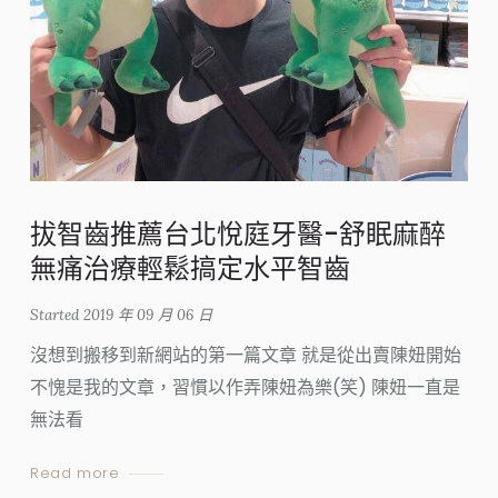
拔智齒推薦台北悅庭牙醫-舒眠麻醉
無痛治療輕鬆搞定水平智齒
Started
2019 年 09 月 06 日
沒想到搬移到新網站的第一篇文章 就是從出賣陳妞開始
不愧是我的文章，習慣以作弄陳妞為樂(笑) 陳妞一直是
無法看
Read more