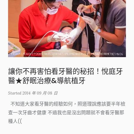
讓你不再害怕看牙醫的秘招！悅庭牙
醫★舒眠治療&導航植牙
Started
2014 年 09 月 08 日
不知道大家看牙醫的經驗如何，照道理說應該要半年檢
查一次牙齒才健康 不過我也是沒出問題就不會看牙醫那
種人((