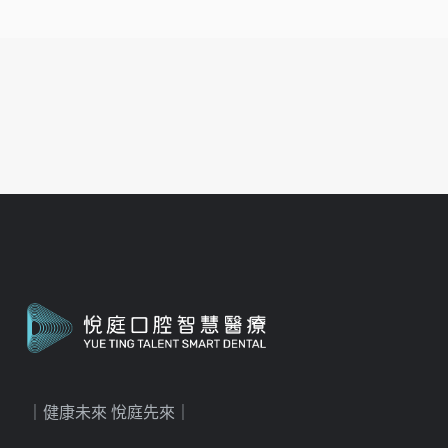
｜健康未來 悅庭先來｜