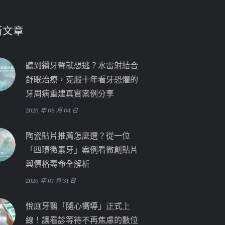
新文章
聽到鑽牙聲就想逃？水雷射結合
舒眠治療，克服十年看牙恐懼的
牙周病重建真實案例分享
2026 年 08 月 04 日
陶瓷貼片推薦怎麼選？從一位
「四環黴素牙」案例看微創貼片
與價格壽命全解析
2026 年 07 月 31 日
悅庭牙醫「隨心嚮導」正式上
線！讓看診等待不再焦慮的數位