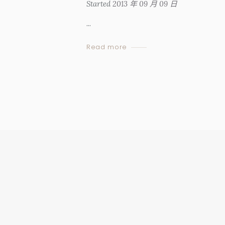
Started
2013 年 09 月 09 日
...
Read more