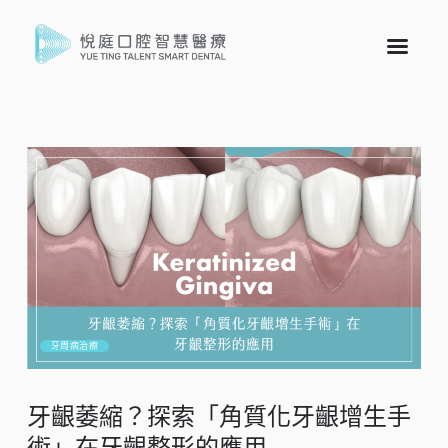
牙周病治療
牙齦萎縮？探索「角質化牙齦增生手
術」在牙齦整形的應用