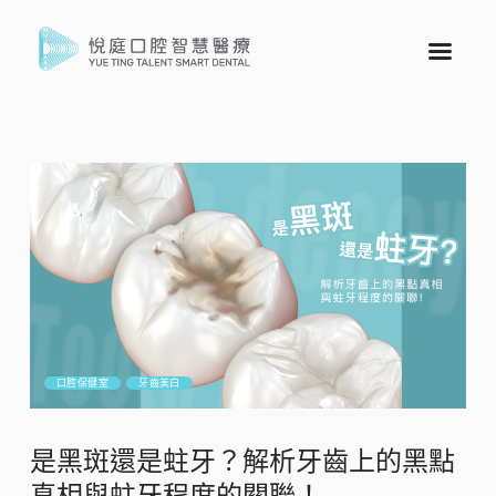
口腔保健室
牙齒美白
是黑斑還是蛀牙？解析牙齒上的黑點
真相與蛀牙程度的關聯！