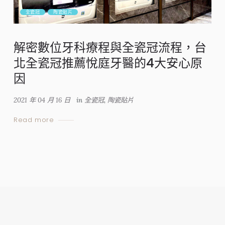
全瓷冠
陶瓷貼片
解密數位牙科療程與全瓷冠流程，台
北全瓷冠推薦悅庭牙醫的4大安心原
因
2021 年 04 月 16 日
in
全瓷冠
,
陶瓷貼片
Read more