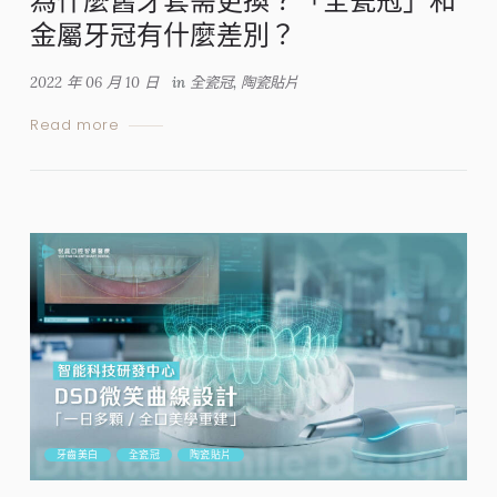
為什麼舊牙套需更換？「全瓷冠」和
金屬牙冠有什麼差別？
2022 年 06 月 10 日
in
全瓷冠
,
陶瓷貼片
Read more
牙齒美白
全瓷冠
陶瓷貼片