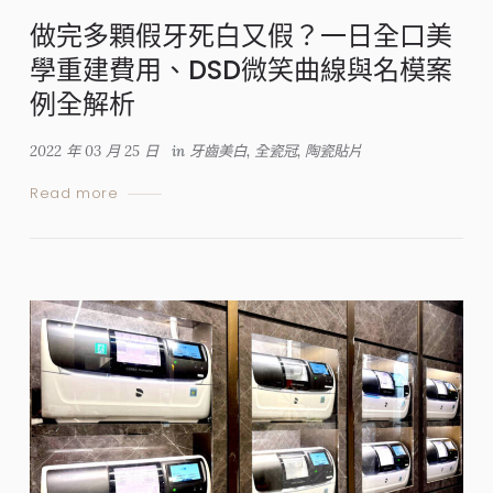
做完多顆假牙死白又假？一日全口美
學重建費用、DSD微笑曲線與名模案
例全解析
2022 年 03 月 25 日
in
牙齒美白
,
全瓷冠
,
陶瓷貼片
Read more